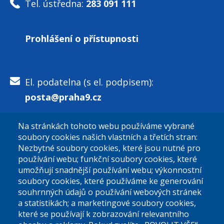
Tel. ústředna:
283 091 111
Prohlášení o přístupnosti
El. podatelna (s el. podpisem):
posta@praha9.cz
Na stránkách tohoto webu používáme vybrané
El. podatelna (bez el. podpisu):
soubory cookies našich vlastních a třetích stran:
podatelna@praha9.cz
Nezbytné soubory cookies, které jsou nutné pro
používání webu; funkční soubory cookies, které
umožňují snadnější používání webu; výkonnostní
soubory cookies, které používáme ke generování
souhrnných údajů o používání webových stránek
a statistikách; a marketingové soubory cookies,
které se používají k zobrazování relevantního
Úřední dny: