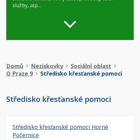
služby, atp…
Drobečková
Domů
Neziskovky
Sociální oblast
O Praze 9
Středisko křesťanské pomoci
navigace
Středisko křesťanské pomoci
Středisko křesťanské pomoci Horné
Počernice