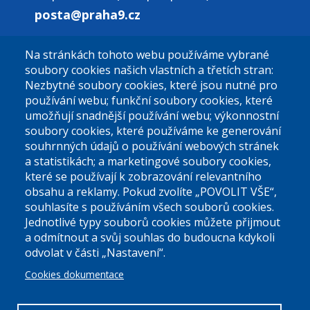
posta@praha9.cz
Na stránkách tohoto webu používáme vybrané
El. podatelna (bez el. podpisu):
soubory cookies našich vlastních a třetích stran:
podatelna@praha9.cz
Nezbytné soubory cookies, které jsou nutné pro
používání webu; funkční soubory cookies, které
umožňují snadnější používání webu; výkonnostní
soubory cookies, které používáme ke generování
souhrnných údajů o používání webových stránek
a statistikách; a marketingové soubory cookies,
které se používají k zobrazování relevantního
Úřední dny:
obsahu a reklamy. Pokud zvolíte „POVOLIT VŠE“,
souhlasíte s používáním všech souborů cookies.
Jednotlivé typy souborů cookies můžete přijmout
Po a St: 08.00-12.00; 13.00-18.00
a odmítnout a svůj souhlas do budoucna kdykoli
Úřední hodiny
odvolat v části „Nastavení“.
Cookies dokumentace
ID datové schránky:
nddbppc