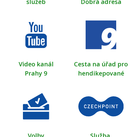
služeb
Dobrá adresa
Video kanál
Cesta na úřad pro
Prahy 9
hendikepované
Volby
Služba,