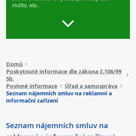
služby, atp…
Drobečková
Domů
Poskytnuté informace dle zákona č.106/99
navigace
Sb.
Povinné informace
Úřad a samospráva
Seznam nájemních smluv na reklamní a
informační zařízení
Seznam nájemních smluv na