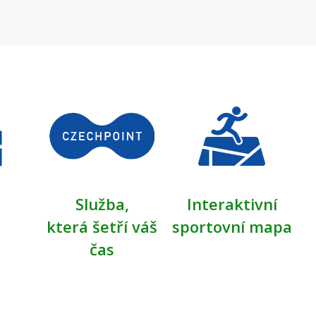
Služba,
Interaktivní
která šetří váš
sportovní mapa
čas