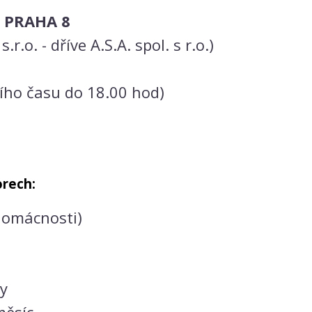
 PRAHA 8
.o. - dříve A.S.A. spol. s r.o.)
ního času do 18.00 hod)
rech:
domácnosti)
ny