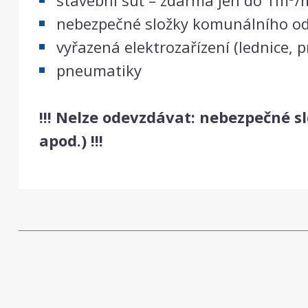
stavební suť – zdarma jen do 1m
/
nebezpečné složky komunálního o
vyřazená elektrozařízení (lednice, p
pneumatiky
!!! Nelze odevzdávat: nebezpečné s
apod.) !!!