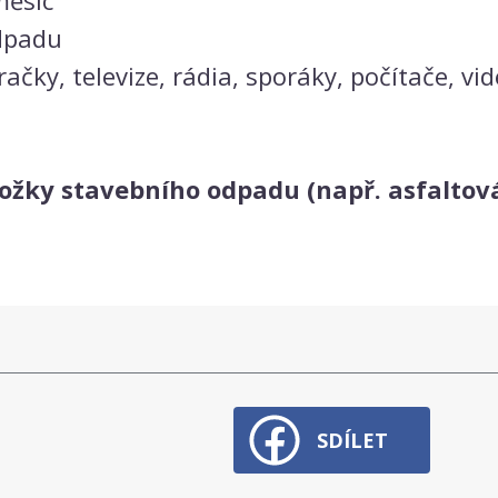
měsíc
dpadu
račky, televize, rádia, sporáky, počítače, vi
ložky stavebního odpadu (např. asfaltov
SDÍLET