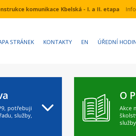
ukce komunikace Kbelská - I. a II. etapa
mínu 3.7 – 7.8.2026 bude probíhat obnova kabelů VN 
Informa
APA STRÁNEK
KONTAKTY
EN
ÚŘEDNÍ HODI
va
O P
9, potřebuji
Akce 
řadu, služby,
školst
služby