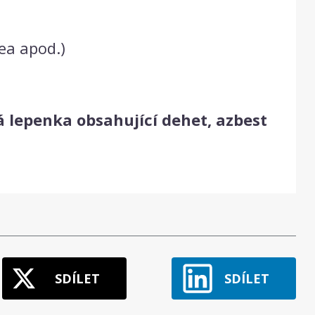
dea apod.)
á lepenka obsahující dehet, azbest
SDÍLET
SDÍLET