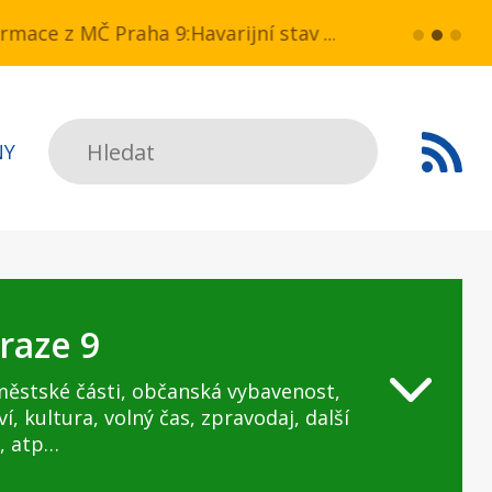
a NN v ul. Drahobejlova,
ce z MČ Praha 9:Havarijní stav ulice Kbelská (úse
více...
HAVARIJNÍ 
Hledat
NY
raze 9
městské části, občanská vybavenost,
ví, kultura, volný čas, zpravodaj, další
, atp…