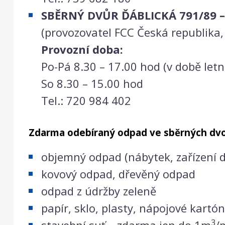
SBĚRNÝ DVŮR ĎÁBLICKÁ 791/89 –
(provozovatel FCC Česká republika, s.r
Provozní doba:
Po-Pá 8.30 – 17.00 hod (v době let
So 8.30 – 15.00 hod
Tel.: 720 984 402
Zdarma odebíraný odpad ve sběrných dvo
objemný odpad (nábytek, zařízení 
kovový odpad, dřevěný odpad
odpad z údržby zeleně
papír, sklo, plasty, nápojové kartó
3