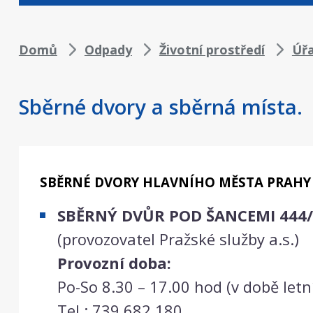
Drobečková
Domů
Odpady
Životní prostředí
Úř
navigace
Sběrné dvory a sběrná místa.
SBĚRNÉ DVORY HLAVNÍHO MĚSTA PRAHY
SBĚRNÝ DVŮR POD ŠANCEMI 444/
(provozovatel Pražské služby a.s.)
Provozní doba:
Po-So 8.30 – 17.00 hod (v době let
Tel.: 739 682 180