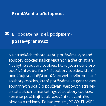
Prohlášení o přístupnosti
El. podatelna (s el. podpisem):
posta@praha9.cz
Na stránkách tohoto webu používáme vybrané
El. podatelna (bez el. podpisu):
soubory cookies našich vlastních a třetích stran:
podatelna@praha9.cz
Nezbytné soubory cookies, které jsou nutné pro
používání webu; funkční soubory cookies, které
umožňují snadnější používání webu; výkonnostní
soubory cookies, které používáme ke generování
souhrnných údajů o používání webových stránek
a statistikách; a marketingové soubory cookies,
které se používají k zobrazování relevantního
Úřední dny:
obsahu a reklamy. Pokud zvolíte „POVOLIT VŠE“,