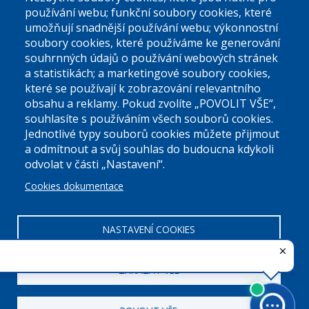
používání webu; funkční soubory cookies, které
umožňují snadnější používání webu; výkonnostní
soubory cookies, které používáme ke generování
souhrnných údajů o používání webových stránek
a statistikách; a marketingové soubory cookies,
které se používají k zobrazování relevantního
Úřední dny:
obsahu a reklamy. Pokud zvolíte „POVOLIT VŠE“,
souhlasíte s používáním všech souborů cookies.
Jednotlivé typy souborů cookies můžete přijmout
Po a St: 08.00-12.00; 13.00-18.00
a odmítnout a svůj souhlas do budoucna kdykoli
Úřední hodiny
odvolat v části „Nastavení“.
Cookies dokumentace
ID datové schránky:
nddbppc
IČ:
00063894
DIČ:
CZ00063894
NASTAVENÍ COOKIES
ZAKÁZAT VŠE