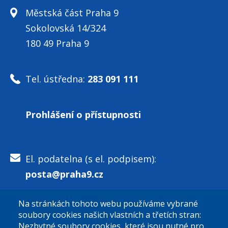
Městská část Praha 9
Sokolovská 14/324
180 49 Praha 9
Tel. ústředna:
283 091 111
Prohlášení o přístupnosti
El. podatelna (s el. podpisem):
posta@praha9.cz
Na stránkách tohoto webu používáme vybrané
El. podatelna (bez el. podpisu):
soubory cookies našich vlastních a třetích stran:
podatelna@praha9.cz
Nezbytné soubory cookies, které jsou nutné pro