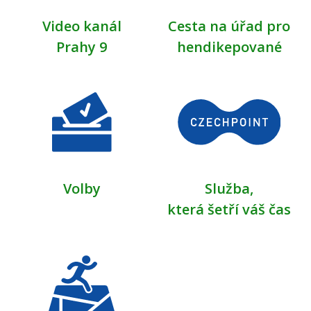
Video kanál
Cesta na úřad pro
Prahy 9
hendikepované
Volby
Služba,
která šetří váš čas