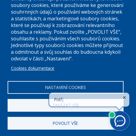
soubory cookies, které používáme ke generování
souhrnných údajů o používání webových stránek
a statistikách; a marketingové soubory cookies,
které se používají k zobrazování relevantního
Úřední dny:
obsahu a reklamy. Pokud zvolíte „POVOLIT VŠE“,
souhlasíte s používáním všech souborů cookies.
Jednotlivé typy souborů cookies můžete přijmout
Po a St: 08.00-12.00; 13.00-18.00
a odmítnout a svůj souhlas do budoucna kdykoli
Úřední hodiny
odvolat v části „Nastavení“.
Cookies dokumentace
ID datové schránky:
nddbppc
IČ:
00063894
DIČ:
CZ00063894
NASTAVENÍ COOKIES
ZAKÁZAT VŠE
POVOLIT VŠE