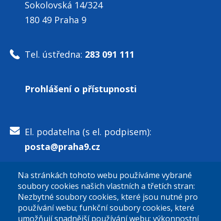
Sokolovská 14/324
180 49 Praha 9
Tel. ústředna:
283 091 111
Prohlášení o přístupnosti
El. podatelna (s el. podpisem):
posta@praha9.cz
Na stránkách tohoto webu používáme vybrané
El. podatelna (bez el. podpisu):
soubory cookies našich vlastních a třetích stran:
podatelna@praha9.cz
Nezbytné soubory cookies, které jsou nutné pro
používání webu; funkční soubory cookies, které
umožňují snadnější používání webu; výkonnostní