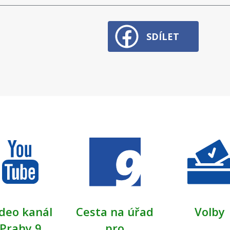
SDÍLET
deo kanál
Cesta na úřad
Volby
Prahy 9
pro