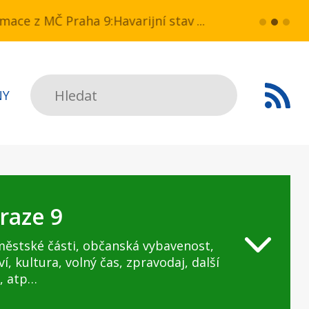
N v ul. Drahobejlova,
z MČ Praha 9:Havarijní stav ulice Kbelská (úsek No
více...
HAVARIJNÍ STA
Hledat
NY
raze 9
městské části, občanská vybavenost,
ví, kultura, volný čas, zpravodaj, další
, atp…