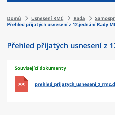
Drobečková
Domů
Usnesení RMČ
Rada
Samospr
Přehled přijatých usnesení z 12.jednání Rady M
navigace
Přehled přijatých usnesení z 
Související dokumenty
prehled_prijatych_usneseni_z_rmc.
DOC