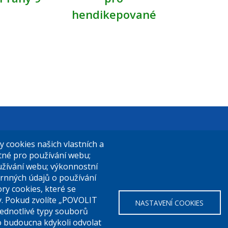
hendikepované
t Praha 9
El. podatelna (s el. podpisem):
cookies našich vlastních a
14/324
posta@praha9.cz
utné pro používání webu;
užívání webu; výkonnostní
a 9
rnných údajů o používání
ry cookies, které se
El. podatelna (bez el. podpisu):
y. Pokud zvolíte „POVOLIT
NASTAVENÍ COOKIES
a:
283 091 111
podatelna@praha9.cz
Jednotlivé typy souborů
o budoucna kdykoli odvolat