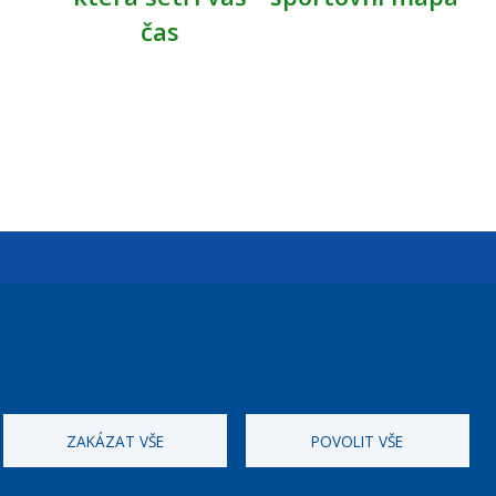
čas
Úřední dny:
Po a St: 08.00-12.00; 13.00-18.00
Úřední hodiny
ZAKÁZAT VŠE
POVOLIT VŠE
ID datové schránky:
nddbppc