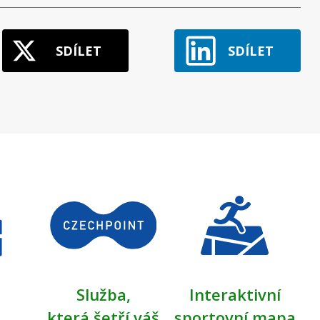
SDÍLET
SDÍLET
Služba,
Interaktivní
která šetří váš
sportovní mapa