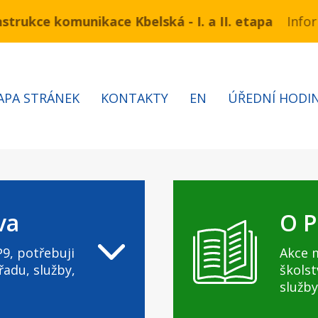
e komunikace Kbelská - I. a II. etapa
 3.7 – 7.8.2026 bude probíhat obnova kabelů VN a N
Informace 
APA STRÁNEK
KONTAKTY
EN
ÚŘEDNÍ HODI
va
O P
9, potřebuji
Akce 
řadu, služby,
školst
služby