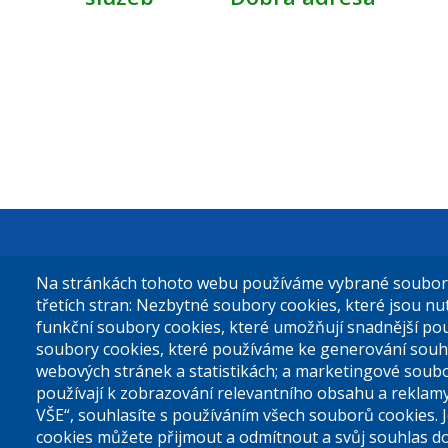
Městská čás
Na stránkách tohoto webu používáme vybrané soubory 
Sokolovská 
třetích stran: Nezbytné soubory cookies, které jsou n
funkční soubory cookies, které umožňují snadnější po
180 49 Prah
soubory cookies, které používáme ke generování souh
webových stránek a statistikách; a marketingové soubo
používají k zobrazování relevantního obsahu a reklam
Tel. ústředn
VŠE“, souhlasíte s používáním všech souborů cookies. 
cookies můžete přijmout a odmítnout a svůj souhlas d