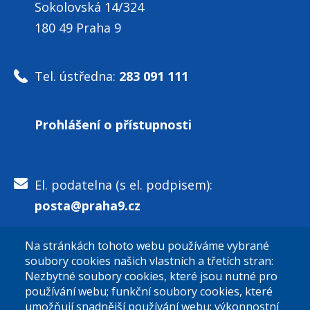
Sokolovská 14/324
180 49 Praha 9
Tel. ústředna:
283 091 111
Prohlášení o přístupnosti
El. podatelna (s el. podpisem):
posta@praha9.cz
Na stránkách tohoto webu používáme vybrané
El. podatelna (bez el. podpisu):
soubory cookies našich vlastních a třetích stran:
podatelna@praha9.cz
Nezbytné soubory cookies, které jsou nutné pro
používání webu; funkční soubory cookies, které
umožňují snadnější používání webu; výkonnostní