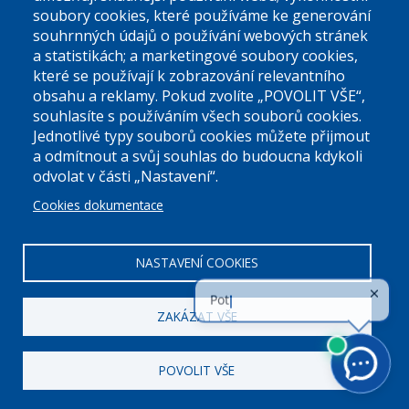
soubory cookies, které používáme ke generování
souhrnných údajů o používání webových stránek
a statistikách; a marketingové soubory cookies,
které se používají k zobrazování relevantního
Úřední dny:
obsahu a reklamy. Pokud zvolíte „POVOLIT VŠE“,
souhlasíte s používáním všech souborů cookies.
Jednotlivé typy souborů cookies můžete přijmout
Po a St: 08.00-12.00; 13.00-18.00
a odmítnout a svůj souhlas do budoucna kdykoli
Úřední hodiny
odvolat v části „Nastavení“.
Cookies dokumentace
ID datové schránky:
nddbppc
IČ:
00063894
DIČ:
CZ00063894
NASTAVENÍ COOKIES
ZAKÁZAT VŠE
POVOLIT VŠE