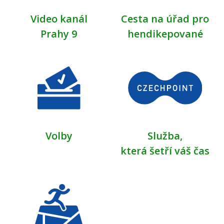
Video kanál
Cesta na úřad pro
Prahy 9
hendikepované
Volby
Služba,
která šetří váš čas