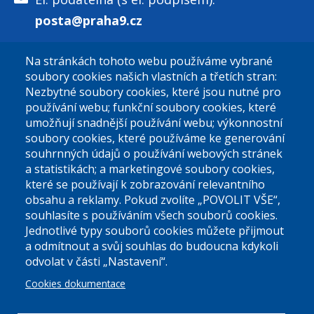
posta@praha9.cz
Na stránkách tohoto webu používáme vybrané
El. podatelna (bez el. podpisu):
soubory cookies našich vlastních a třetích stran:
podatelna@praha9.cz
Nezbytné soubory cookies, které jsou nutné pro
používání webu; funkční soubory cookies, které
umožňují snadnější používání webu; výkonnostní
soubory cookies, které používáme ke generování
souhrnných údajů o používání webových stránek
a statistikách; a marketingové soubory cookies,
které se používají k zobrazování relevantního
Úřední dny:
obsahu a reklamy. Pokud zvolíte „POVOLIT VŠE“,
souhlasíte s používáním všech souborů cookies.
Jednotlivé typy souborů cookies můžete přijmout
Po a St: 08.00-12.00; 13.00-18.00
a odmítnout a svůj souhlas do budoucna kdykoli
Úřední hodiny
odvolat v části „Nastavení“.
Cookies dokumentace
ID datové schránky:
nddbppc