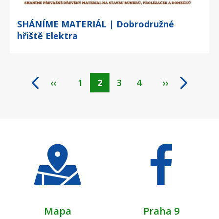
SHÁNÍME MATERIÁL | Dobrodružné
hřiště Elektra
‹‹
Page
1
Aktuální
2
Page
3
Page
4
››
Pagination
stránka
Mapa
Praha 9