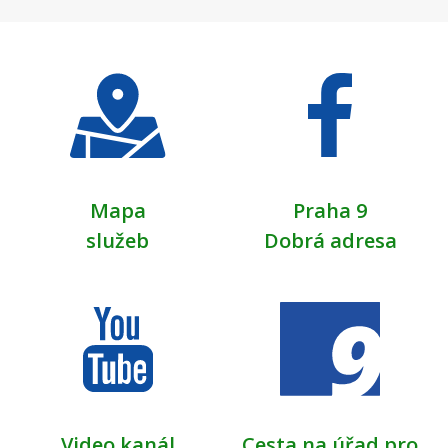
Mapa
Praha 9
služeb
Dobrá adresa
Video kanál
Cesta na úřad pro