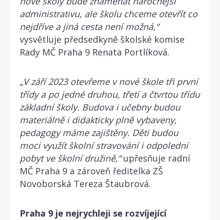
nové školy bude znamenat náročnější
administrativu, ale školu chceme otevřít co
nejdříve a jiná cesta není možná,“
vysvětluje předsedkyně školské komise
Rady MČ Praha 9 Renata Portlíková.
„V září 2023 otevřeme v nové škole tři první
třídy a po jedné druhou, třetí a čtvrtou třídu
základní školy. Budova i učebny budou
materiálně i didakticky plně vybaveny,
pedagogy máme zajištěny. Děti budou
moci využít školní stravování i odpolední
pobyt ve školní družině,“
upřesňuje radní
MČ Praha 9 a zároveň ředitelka ZŠ
Novoborská Tereza Štaubrová.
Praha 9 je nejrychleji se rozvíjející