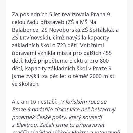
Za posledních 5 let realizovala Praha 9
celou řadu přístaveb (ZŠ a MŠ Na
Balabence, ZŠ Novoborská,ZŠ Špitálská, a
ZŠ Litvínovská), čímž navýšila kapacity
základních škol o 723 dětí. Vnitřními
úpravami vznikla místa pro dalších 455
dětí. Když připočteme Elektru pro 800
dětí, kapacity základních škol v Praze 9
jsme zvýšili za pět let o téměř 2000 míst
ve školách.
Ale ani to nestačí.
„V loňském roce se
Praze 9 podařilo získat více než hektarový
pozemek České pošty, který sousedí
s Elektrou. Začali jsme tu připravovat
rozšíření základní školy Elektra a intenzivně