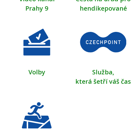
Prahy 9
hendikepované
Volby
Služba,
která šetří váš čas