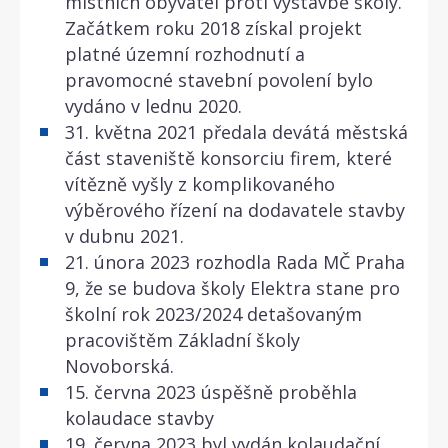
místních obyvatel proti výstavbě školy.
Začátkem roku 2018 získal projekt
platné územní rozhodnutí a
pravomocné stavební povolení bylo
vydáno v lednu 2020.
31. května 2021 předala devátá městská
část staveniště konsorciu firem, které
vítězně vyšly z komplikovaného
výběrového řízení na dodavatele stavby
v dubnu 2021.
21. února 2023 rozhodla Rada MČ Praha
9, že se budova školy Elektra stane pro
školní rok 2023/2024 detašovaným
pracovištěm Základní školy
Novoborská.
15. června 2023 úspěšně proběhla
kolaudace stavby
19. června 2023 byl vydán kolaudační