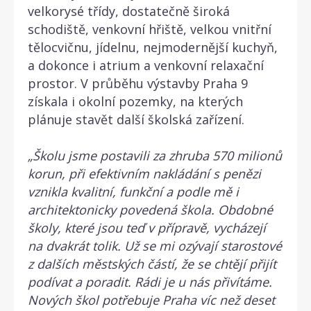
velkorysé třídy, dostatečně široká
schodiště, venkovní hřiště, velkou vnitřní
tělocvičnu, jídelnu, nejmodernější kuchyň,
a dokonce i atrium a venkovní relaxační
prostor. V průběhu výstavby Praha 9
získala i okolní pozemky, na kterých
plánuje stavět další školská zařízení.
„Školu jsme postavili za zhruba 570 milionů
korun, při efektivním nakládání s penězi
vznikla kvalitní, funkční a podle mě i
architektonicky povedená škola. Obdobné
školy, které jsou teď v přípravě, vycházejí
na dvakrát tolik. Už se mi ozývají starostové
z dalších městských částí, že se chtějí přijít
podívat a poradit. Rádi je u nás přivítáme.
Nových škol potřebuje Praha víc než deset