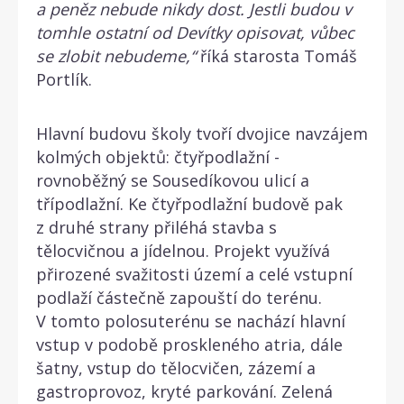
a peněz nebude nikdy dost. Jestli budou v
tomhle ostatní od Devítky opisovat, vůbec
se zlobit nebudeme,“
říká starosta Tomáš
Portlík.
Hlavní budovu školy tvoří dvojice navzájem
kolmých objektů: čtyřpodlažní -
rovnoběžný se Sousedíkovou ulicí a
třípodlažní. Ke čtyřpodlažní budově pak
z druhé strany přiléhá stavba s
tělocvičnou a jídelnou. Projekt využívá
přirozené svažitosti území a celé vstupní
podlaží částečně zapouští do terénu.
V tomto polosuterénu se nachází hlavní
vstup v podobě proskleného atria, dále
šatny, vstup do tělocvičen, zázemí a
gastroprovoz, kryté parkování. Zelená