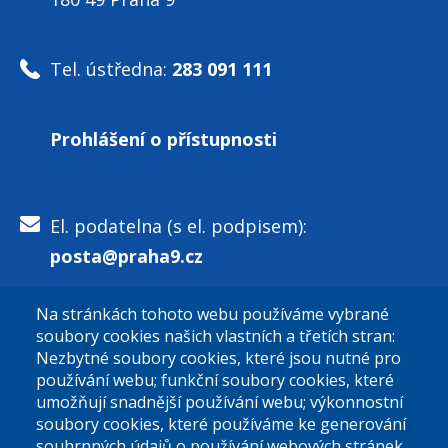
Tel. ústředna:
283 091 111
Prohlášení o přístupnosti
El. podatelna (s el. podpisem):
posta@praha9.cz
Na stránkách tohoto webu používáme vybrané
El. podatelna (bez el. podpisu):
soubory cookies našich vlastních a třetích stran:
podatelna@praha9.cz
Nezbytné soubory cookies, které jsou nutné pro
používání webu; funkční soubory cookies, které
umožňují snadnější používání webu; výkonnostní
soubory cookies, které používáme ke generování
souhrnných údajů o používání webových stránek