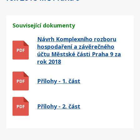
Související dokumenty
Návrh Komplexního rozboru
hospodaření a závěrečného
PDF
účtu Městské části Praha 9 za
rok 2018
Přílohy - 1. část
PDF
Přílohy - 2. část
PDF