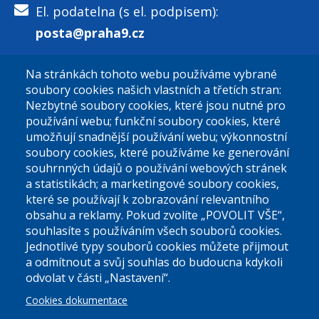
El. podatelna (s el. podpisem):
posta@praha9.cz
Na stránkách tohoto webu používáme vybrané
El. podatelna (bez el. podpisu):
soubory cookies našich vlastních a třetích stran:
podatelna@praha9.cz
Nezbytné soubory cookies, které jsou nutné pro
používání webu; funkční soubory cookies, které
umožňují snadnější používání webu; výkonnostní
soubory cookies, které používáme ke generování
souhrnných údajů o používání webových stránek
a statistikách; a marketingové soubory cookies,
které se používají k zobrazování relevantního
Úřední dny:
obsahu a reklamy. Pokud zvolíte „POVOLIT VŠE“,
souhlasíte s používáním všech souborů cookies.
Jednotlivé typy souborů cookies můžete přijmout
Po a St: 08.00-12.00; 13.00-18.00
a odmítnout a svůj souhlas do budoucna kdykoli
Úřední hodiny
odvolat v části „Nastavení“.
Cookies dokumentace