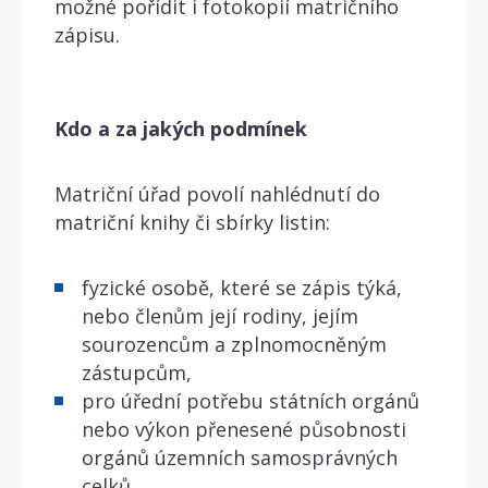
možné pořídit i fotokopií matričního
zápisu.
Kdo a za jakých podmínek
Matriční úřad povolí nahlédnutí do
matriční knihy či sbírky listin:
fyzické osobě, které se zápis týká,
nebo členům její rodiny, jejím
sourozencům a zplnomocněným
zástupcům,
pro úřední potřebu státních orgánů
nebo výkon přenesené působnosti
orgánů územních samosprávných
celků,