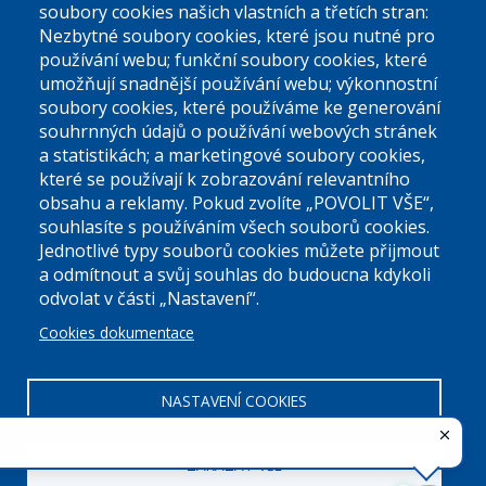
El. podatelna (bez el. podpisu):
soubory cookies našich vlastních a třetích stran:
podatelna@praha9.cz
Nezbytné soubory cookies, které jsou nutné pro
používání webu; funkční soubory cookies, které
umožňují snadnější používání webu; výkonnostní
soubory cookies, které používáme ke generování
souhrnných údajů o používání webových stránek
a statistikách; a marketingové soubory cookies,
které se používají k zobrazování relevantního
Úřední dny:
obsahu a reklamy. Pokud zvolíte „POVOLIT VŠE“,
souhlasíte s používáním všech souborů cookies.
Jednotlivé typy souborů cookies můžete přijmout
Po a St: 08.00-12.00; 13.00-18.00
a odmítnout a svůj souhlas do budoucna kdykoli
Úřední hodiny
odvolat v části „Nastavení“.
Cookies dokumentace
ID datové schránky:
nddbppc
IČ:
00063894
DIČ:
CZ00063894
NASTAVENÍ COOKIES
ZAKÁZAT VŠE