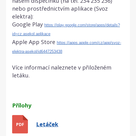
našem dispečinku (na tel. 234 235 236)
nebo prostřednictvím aplikace (Svoz
elektra):
Google Play
https://play.google.com/store/apps/details?
id=cz.asekol.aplikace
Apple App Store
https://apps.apple.com/cz/app/svoz-
elektra-asekol/id6447253438
Více informací naleznete v přiloženém
letáku.
Přílohy
Letáček
PDF