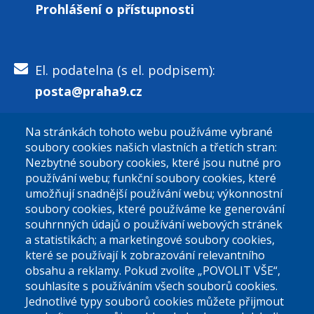
Prohlášení o přístupnosti
El. podatelna (s el. podpisem):
posta@praha9.cz
Na stránkách tohoto webu používáme vybrané
El. podatelna (bez el. podpisu):
soubory cookies našich vlastních a třetích stran:
podatelna@praha9.cz
Nezbytné soubory cookies, které jsou nutné pro
používání webu; funkční soubory cookies, které
umožňují snadnější používání webu; výkonnostní
soubory cookies, které používáme ke generování
souhrnných údajů o používání webových stránek
a statistikách; a marketingové soubory cookies,
které se používají k zobrazování relevantního
Úřední dny:
obsahu a reklamy. Pokud zvolíte „POVOLIT VŠE“,
souhlasíte s používáním všech souborů cookies.
Jednotlivé typy souborů cookies můžete přijmout
Po a St: 08.00-12.00; 13.00-18.00