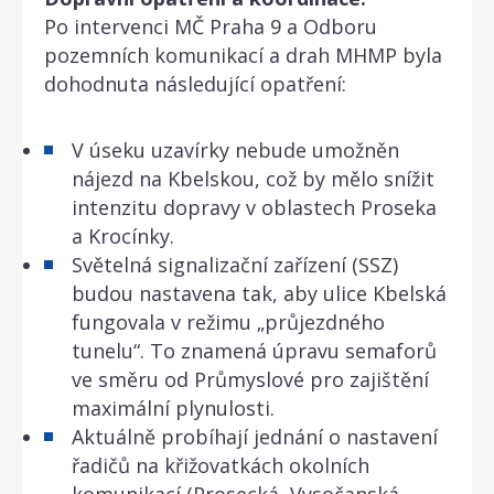
Po intervenci MČ Praha 9 a Odboru
pozemních komunikací a drah MHMP byla
dohodnuta následující opatření:
V úseku uzavírky nebude umožněn
nájezd na Kbelskou, což by mělo snížit
intenzitu dopravy v oblastech Proseka
a Krocínky.
Světelná signalizační zařízení (SSZ)
budou nastavena tak, aby ulice Kbelská
fungovala v režimu „průjezdného
tunelu“. To znamená úpravu semaforů
ve směru od Průmyslové pro zajištění
maximální plynulosti.
Aktuálně probíhají jednání o nastavení
řadičů na křižovatkách okolních
komunikací (Prosecká, Vysočanská,