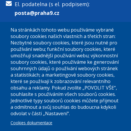
El. podatelna (s el. podpisem):
posta@praha9.cz
Na stránkách tohoto webu používáme vybrané
El. podatelna (bez el. podpisu):
soubory cookies našich vlastních a třetích stran:
podatelna@praha9.cz
Nezbytné soubory cookies, které jsou nutné pro
používání webu; funkční soubory cookies, které
umožňují snadnější používání webu; výkonnostní
soubory cookies, které používáme ke generování
souhrnných údajů o používání webových stránek
a statistikách; a marketingové soubory cookies,
které se používají k zobrazování relevantního
Úřední dny:
obsahu a reklamy. Pokud zvolíte „POVOLIT VŠE“,
souhlasíte s používáním všech souborů cookies.
Jednotlivé typy souborů cookies můžete přijmout
Po a St: 08.00-12.00; 13.00-18.00
a odmítnout a svůj souhlas do budoucna kdykoli
Úřední hodiny
odvolat v části „Nastavení“.
Cookies dokumentace