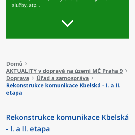
služby, atp…
Drobečková
Domů
AKTUALITY v dopravě na území MČ Praha 9
navigace
Doprava
Úřad a samospráva
Rekonstrukce komunikace Kbelská - I. a II.
etapa
Rekonstrukce komunikace Kbelská
- I. a II. etapa