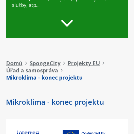
služby, atp…
Drobečková
Domů
SpongeCity
Projekty EU
Úřad a samospráva
navigace
Mikroklima - konec projektu
Mikroklima - konec projektu