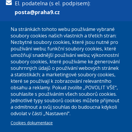
El. podatelna (s el. podpisem):
posta@praha9.cz
Na stránkách tohoto webu používáme vybrané
El. podatelna (bez el. podpisu):
soubory cookies našich vlastních a třetích stran:
podatelna@praha9.cz
Nezbytné soubory cookies, které jsou nutné pro
používání webu; funkční soubory cookies, které
umožňují snadnější používání webu; výkonnostní
soubory cookies, které používáme ke generování
souhrnných údajů o používání webových stránek
a statistikách; a marketingové soubory cookies,
které se používají k zobrazování relevantního
Úřední dny:
obsahu a reklamy. Pokud zvolíte „POVOLIT VŠE“,
souhlasíte s používáním všech souborů cookies.
Jednotlivé typy souborů cookies můžete přijmout
Po a St: 08.00-12.00; 13.00-18.00
a odmítnout a svůj souhlas do budoucna kdykoli
Úřední hodiny
odvolat v části „Nastavení“.
Cookies dokumentace