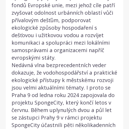
fondů Evropské unie, mezi jehož cíle patří
zvyšovat odolnost urbánních oblastí vůči
přívalovým dešťům, podporovat
ekologické způsoby hospodaření s
dešťovou i užitkovou vodou a rozvíjet
komunikaci a spolupráci mezi lokálními
samosprávami a organizacemi napříč
evropskými státy.
Nedávná vlna bezprecedentních veder
dokazuje, že vodohospodářství a praktické
ekologické přístupy k městskému rozvoji
jsou velmi aktuálními tématy. I proto se
Praha 9 od ledna roku 2024 zapojovala do
projektu SpongeCity, který končí letos v
červnu. Během uplynulých dvou a půl let
se zástupci Prahy 9 v rámci projektu
SpongeCity účastnili pěti několikadenních