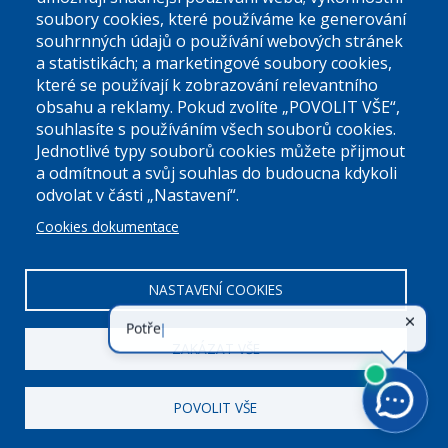
soubory cookies, které používáme ke generování
souhrnných údajů o používání webových stránek
a statistikách; a marketingové soubory cookies,
které se používají k zobrazování relevantního
Úřední dny:
obsahu a reklamy. Pokud zvolíte „POVOLIT VŠE“,
souhlasíte s používáním všech souborů cookies.
Jednotlivé typy souborů cookies můžete přijmout
Po a St: 08.00-12.00; 13.00-18.00
a odmítnout a svůj souhlas do budoucna kdykoli
Úřední hodiny
odvolat v části „Nastavení“.
Cookies dokumentace
ID datové schránky:
nddbppc
IČ:
00063894
DIČ:
CZ00063894
NASTAVENÍ COOKIES
ZAKÁZAT VŠE
POVOLIT VŠE