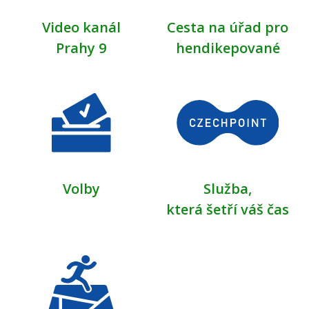
Video kanál
Cesta na úřad pro
Prahy 9
hendikepované
Volby
Služba,
která šetří váš čas