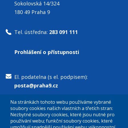
Sokolovská 14/324
180 49 Praha 9
Tel. ústředna:
283 091 111
Prohlášení o přístupnosti
El. podatelna (s el. podpisem):
posta@praha9.cz
Na stránkách tohoto webu používáme vybrané
El. podatelna (bez el. podpisu):
soubory cookies našich vlastních a třetích stran:
podatelna@praha9.cz
Nezbytné soubory cookies, které jsou nutné pro
používání webu; funkční soubory cookies, které
umožňují snadnější používání webu; výkonnostní