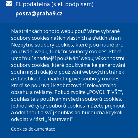
El. podatelna (s el. podpisem):
posta@praha9.cz
Na stránkách tohoto webu používáme vybrané
El. podatelna (bez el. podpisu):
soubory cookies našich vlastních a třetích stran:
podatelna@praha9.cz
Nezbytné soubory cookies, které jsou nutné pro
používání webu; funkční soubory cookies, které
umožňují snadnější používání webu; výkonnostní
soubory cookies, které používáme ke generování
souhrnných údajů o používání webových stránek
a statistikách; a marketingové soubory cookies,
které se používají k zobrazování relevantního
Úřední dny:
obsahu a reklamy. Pokud zvolíte „POVOLIT VŠE“,
souhlasíte s používáním všech souborů cookies.
Jednotlivé typy souborů cookies můžete přijmout
Po a St: 08.00-12.00; 13.00-18.00
a odmítnout a svůj souhlas do budoucna kdykoli
Úřední hodiny
odvolat v části „Nastavení“.
Cookies dokumentace