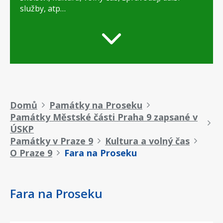
služby, atp…
Drobečková
Domů
Památky na Proseku
Památky Městské části Praha 9 zapsané v
navigace
ÚSKP
Památky v Praze 9
Kultura a volný čas
O Praze 9
Fara na Proseku
Fara na Proseku