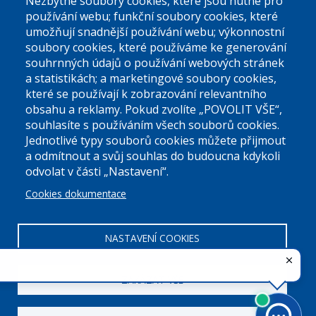
Nezbytné soubory cookies, které jsou nutné pro
používání webu; funkční soubory cookies, které
umožňují snadnější používání webu; výkonnostní
soubory cookies, které používáme ke generování
souhrnných údajů o používání webových stránek
a statistikách; a marketingové soubory cookies,
které se používají k zobrazování relevantního
Úřední dny:
obsahu a reklamy. Pokud zvolíte „POVOLIT VŠE“,
souhlasíte s používáním všech souborů cookies.
Jednotlivé typy souborů cookies můžete přijmout
Po a St: 08.00-12.00; 13.00-18.00
a odmítnout a svůj souhlas do budoucna kdykoli
Úřední hodiny
odvolat v části „Nastavení“.
Cookies dokumentace
ID datové schránky:
nddbppc
IČ:
00063894
DIČ:
CZ00063894
NASTAVENÍ COOKIES
ZAKÁZAT VŠE