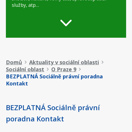
služby, atp…
Drobečková
Domů
Aktuality v sociální oblasti
Sociální oblast
O Praze 9
navigace
BEZPLATNÁ Sociálně právní poradna
Kontakt
BEZPLATNÁ Sociálně právní
poradna Kontakt