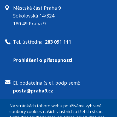
Městská část Praha 9
Sokolovská 14/324
180 49 Praha 9
Tel. ústředna:
283 091 111
Prohlášení o přístupnosti
El. podatelna (s el. podpisem):
posta@praha9.cz
Na stránkách tohoto webu používáme vybrané
El. podatelna (bez el. podpisu):
soubory cookies našich vlastních a třetích stran:
podatelna@praha9.cz