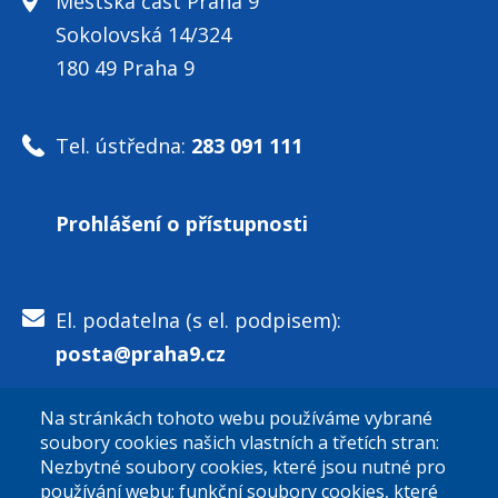
Městská část Praha 9
Sokolovská 14/324
180 49 Praha 9
Tel. ústředna:
283 091 111
Prohlášení o přístupnosti
El. podatelna (s el. podpisem):
posta@praha9.cz
Na stránkách tohoto webu používáme vybrané
El. podatelna (bez el. podpisu):
soubory cookies našich vlastních a třetích stran:
podatelna@praha9.cz
Nezbytné soubory cookies, které jsou nutné pro
používání webu; funkční soubory cookies, které