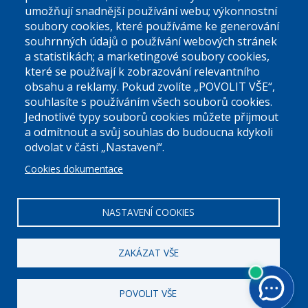
umožňují snadnější používání webu; výkonnostní
soubory cookies, které používáme ke generování
souhrnných údajů o používání webových stránek
a statistikách; a marketingové soubory cookies,
které se používají k zobrazování relevantního
Úřední dny:
obsahu a reklamy. Pokud zvolíte „POVOLIT VŠE“,
souhlasíte s používáním všech souborů cookies.
Jednotlivé typy souborů cookies můžete přijmout
Po a St: 08.00-12.00; 13.00-18.00
a odmítnout a svůj souhlas do budoucna kdykoli
Úřední hodiny
odvolat v části „Nastavení“.
Cookies dokumentace
ID datové schránky:
nddbppc
IČ:
00063894
DIČ:
CZ00063894
NASTAVENÍ COOKIES
ZAKÁZAT VŠE
POVOLIT VŠE