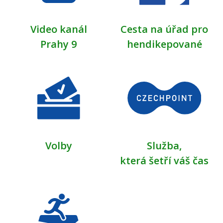
Video kanál
Cesta na úřad pro
Prahy 9
hendikepované
Volby
Služba,
která šetří váš čas