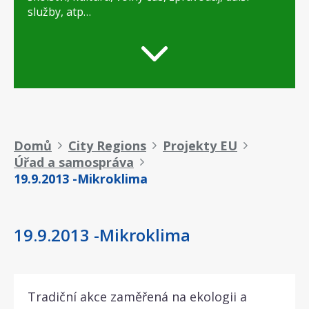
služby, atp…
Drobečková
Domů
City Regions
Projekty EU
Úřad a samospráva
navigace
19.9.2013 -Mikroklima
19.9.2013 -Mikroklima
Tradiční akce zaměřená na ekologii a