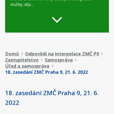
služby, atp…
Drobečková
Domů
Odpovědi na interpelace ZMČ P9
Zastupitelstvo
Samospráva
navigace
Úřad a samospráva
18. zasedání ZMČ Praha 9, 21. 6. 2022
18. zasedání ZMČ Praha 9, 21. 6.
2022