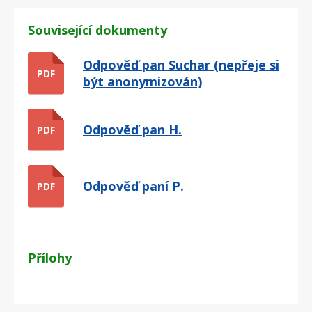
Související dokumenty
Odpověď pan Suchar (nepřeje si
PDF
být anonymizován)
Odpověď pan H.
PDF
Odpověď paní P.
PDF
Přílohy