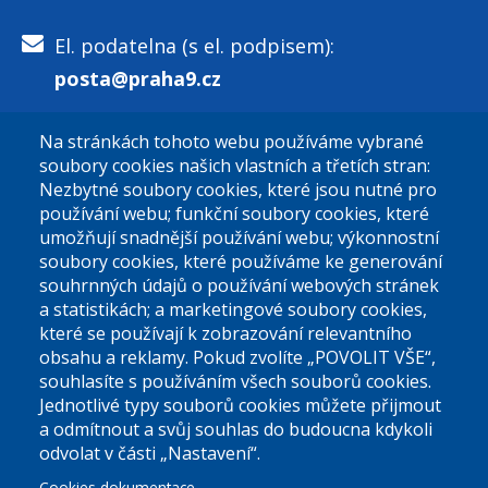
El. podatelna (s el. podpisem):
posta@praha9.cz
Na stránkách tohoto webu používáme vybrané
El. podatelna (bez el. podpisu):
soubory cookies našich vlastních a třetích stran:
podatelna@praha9.cz
Nezbytné soubory cookies, které jsou nutné pro
používání webu; funkční soubory cookies, které
umožňují snadnější používání webu; výkonnostní
soubory cookies, které používáme ke generování
souhrnných údajů o používání webových stránek
a statistikách; a marketingové soubory cookies,
které se používají k zobrazování relevantního
Úřední dny:
obsahu a reklamy. Pokud zvolíte „POVOLIT VŠE“,
souhlasíte s používáním všech souborů cookies.
Jednotlivé typy souborů cookies můžete přijmout
Po a St: 08.00-12.00; 13.00-18.00
a odmítnout a svůj souhlas do budoucna kdykoli
Úřední hodiny
odvolat v části „Nastavení“.
Cookies dokumentace