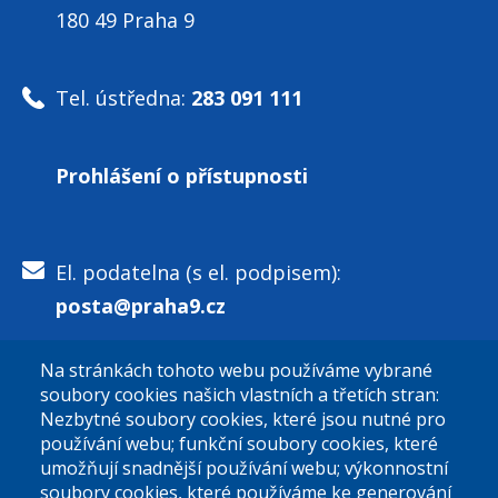
180 49 Praha 9
Tel. ústředna:
283 091 111
Prohlášení o přístupnosti
El. podatelna (s el. podpisem):
posta@praha9.cz
Na stránkách tohoto webu používáme vybrané
El. podatelna (bez el. podpisu):
soubory cookies našich vlastních a třetích stran:
podatelna@praha9.cz
Nezbytné soubory cookies, které jsou nutné pro
používání webu; funkční soubory cookies, které
umožňují snadnější používání webu; výkonnostní
soubory cookies, které používáme ke generování