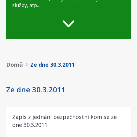
služby, atp…
Drobečková
Domů
Ze dne 30.3.2011
navigace
Ze dne 30.3.2011
Zápis z jednání bezpečnostní komise ze
dne 30.3.2011