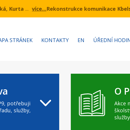
ukce komunikace Kbelská - I. a II. etapa
mínu 3.7 – 7.8.2026 bude probíhat obnova kabelů VN 
Informa
APA STRÁNEK
KONTAKTY
EN
ÚŘEDNÍ HODI
va
O P
9, potřebuji
Akce 
řadu, služby,
školst
služby