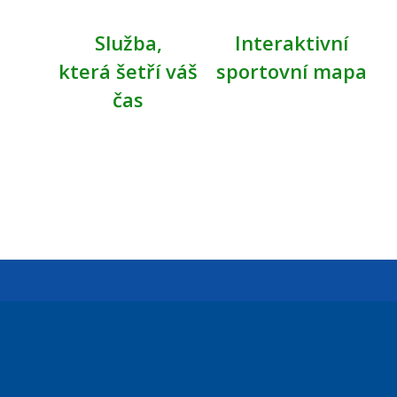
Služba,
Interaktivní
která šetří váš
sportovní mapa
čas
Úřední dny:
Po a St: 08.00-12.00; 13.00-18.00