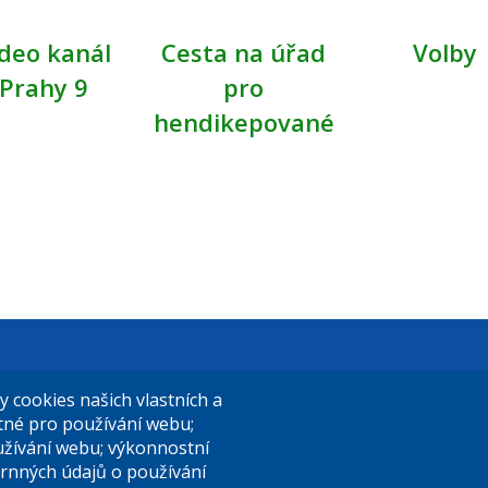
deo kanál
Cesta na úřad
Volby
Prahy 9
pro
hendikepované
t Praha 9
El. podatelna (s el. podpisem):
cookies našich vlastních a
14/324
posta@praha9.cz
utné pro používání webu;
užívání webu; výkonnostní
a 9
rnných údajů o používání