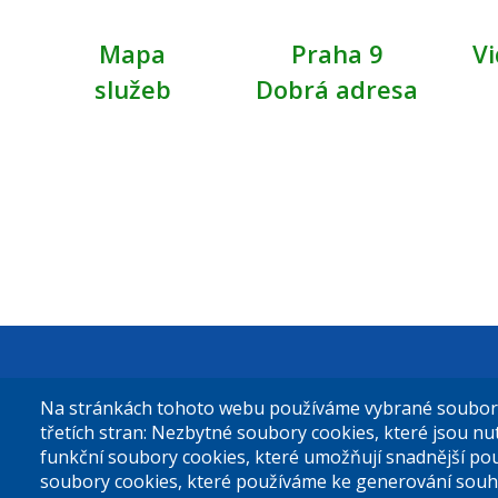
Mapa
Praha 9
Vi
služeb
Dobrá adresa
Městská čás
Na stránkách tohoto webu používáme vybrané soubory 
Sokolovská 
třetích stran: Nezbytné soubory cookies, které jsou n
funkční soubory cookies, které umožňují snadnější po
180 49 Prah
soubory cookies, které používáme ke generování souh