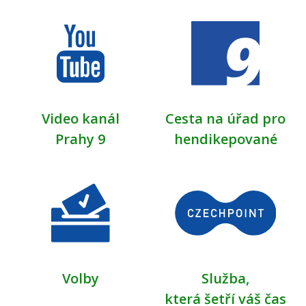
Video kanál
Cesta na úřad pro
Prahy 9
hendikepované
Volby
Služba,
která šetří váš čas