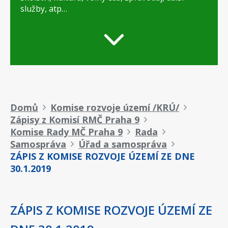
služby, atp…
Drobečková
Domů
Komise rozvoje území /KRÚ/
Zápisy z Komisí RMČ Praha 9
navigace
Komise Rady MČ Praha 9
Rada
Samospráva
Úřad a samospráva
ZÁPIS Z KOMISE ROZVOJE ÚZEMÍ ZE DNE
30.1.2019
ZÁPIS Z KOMISE ROZVOJE ÚZEMÍ ZE