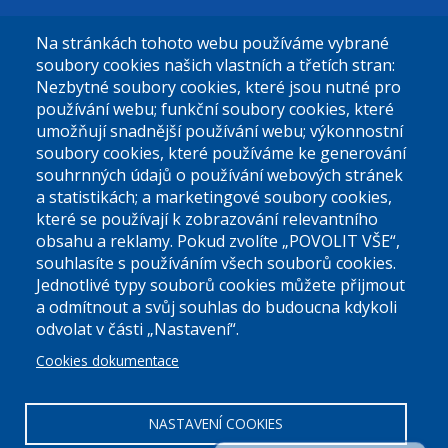
Na stránkách tohoto webu používáme vybrané
El. podatelna (bez el. podpisu):
soubory cookies našich vlastních a třetích stran:
podatelna@praha9.cz
Nezbytné soubory cookies, které jsou nutné pro
používání webu; funkční soubory cookies, které
umožňují snadnější používání webu; výkonnostní
soubory cookies, které používáme ke generování
souhrnných údajů o používání webových stránek
a statistikách; a marketingové soubory cookies,
které se používají k zobrazování relevantního
Úřední dny:
obsahu a reklamy. Pokud zvolíte „POVOLIT VŠE“,
souhlasíte s používáním všech souborů cookies.
Jednotlivé typy souborů cookies můžete přijmout
Po a St: 08.00-12.00; 13.00-18.00
a odmítnout a svůj souhlas do budoucna kdykoli
Úřední hodiny
odvolat v části „Nastavení“.
Cookies dokumentace
ID datové schránky:
nddbppc
IČ:
00063894
DIČ:
CZ00063894
NASTAVENÍ COOKIES