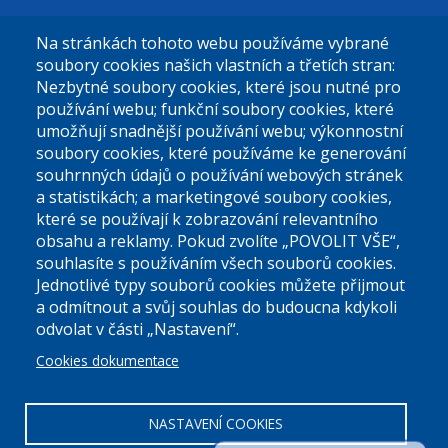
Na stránkách tohoto webu používáme vybrané
El. podatelna (bez el. podpisu):
soubory cookies našich vlastních a třetích stran:
podatelna@praha9.cz
Nezbytné soubory cookies, které jsou nutné pro
používání webu; funkční soubory cookies, které
umožňují snadnější používání webu; výkonnostní
soubory cookies, které používáme ke generování
souhrnných údajů o používání webových stránek
a statistikách; a marketingové soubory cookies,
které se používají k zobrazování relevantního
Úřední dny:
obsahu a reklamy. Pokud zvolíte „POVOLIT VŠE“,
souhlasíte s používáním všech souborů cookies.
Jednotlivé typy souborů cookies můžete přijmout
Po a St: 08.00-12.00; 13.00-18.00
a odmítnout a svůj souhlas do budoucna kdykoli
Úřední hodiny
odvolat v části „Nastavení“.
Cookies dokumentace
ID datové schránky:
nddbppc
IČ:
00063894
DIČ:
CZ00063894
NASTAVENÍ COOKIES