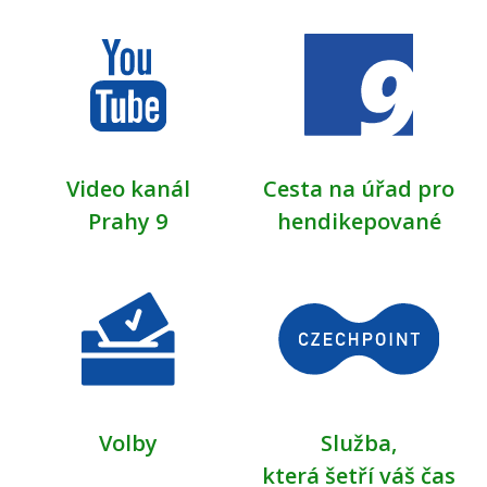
Video kanál
Cesta na úřad pro
Prahy 9
hendikepované
Volby
Služba,
která šetří váš čas