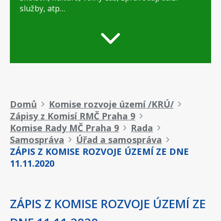
služby, atp…
Drobečková
Domů
Komise rozvoje území /KRÚ/
Zápisy z Komisí RMČ Praha 9
navigace
Komise Rady MČ Praha 9
Rada
Samospráva
Úřad a samospráva
ZÁPIS Z KOMISE ROZVOJE ÚZEMÍ ZE DNE
11.11.2020
ZÁPIS Z KOMISE ROZVOJE ÚZEMÍ ZE