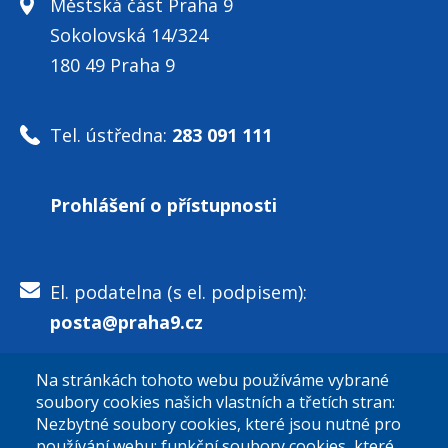
Městská část Praha 9
Sokolovská 14/324
180 49 Praha 9
Tel. ústředna:
283 091 111
Prohlášení o přístupnosti
El. podatelna (s el. podpisem):
posta@praha9.cz
Na stránkách tohoto webu používáme vybrané
El. podatelna (bez el. podpisu):
soubory cookies našich vlastních a třetích stran:
podatelna@praha9.cz
Nezbytné soubory cookies, které jsou nutné pro
používání webu; funkční soubory cookies, které