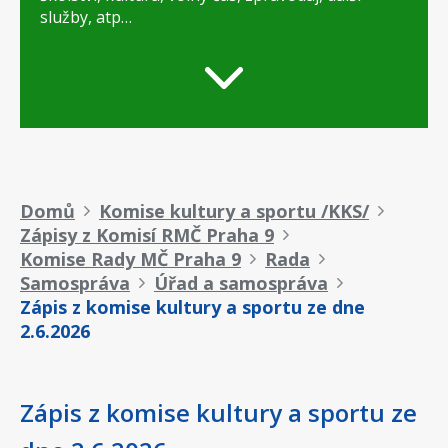
služby, atp…
Drobečková
Domů
Komise kultury a sportu /KKS/
Zápisy z Komisí RMČ Praha 9
navigace
Komise Rady MČ Praha 9
Rada
Samospráva
Úřad a samospráva
Zápis z komise kultury a sportu ze dne
2.6.2026
Zápis z komise kultury a sportu ze