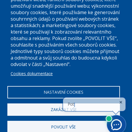
umožňují snadnější používání webu; výkonnostní
soubory cookies, které používáme ke generování
souhrnných údajů o používání webových stránek
a statistikách; a marketingové soubory cookies,
které se používají k zobrazování relevantního
Úřední dny:
obsahu a reklamy. Pokud zvolíte „POVOLIT VŠE“,
souhlasíte s používáním všech souborů cookies.
Jednotlivé typy souborů cookies můžete přijmout
Po a St: 08.00-12.00; 13.00-18.00
a odmítnout a svůj souhlas do budoucna kdykoli
Úřední hodiny
odvolat v části „Nastavení“.
Cookies dokumentace
ID datové schránky:
nddbppc
IČ:
00063894
DIČ:
CZ00063894
NASTAVENÍ COOKIES
ZAKÁZAT VŠE
POVOLIT VŠE