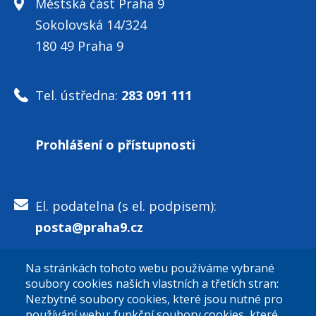
Městská část Praha 9
Sokolovská 14/324
180 49 Praha 9
Tel. ústředna:
283 091 111
Prohlášení o přístupnosti
El. podatelna (s el. podpisem):
posta@praha9.cz
Na stránkách tohoto webu používáme vybrané
El. podatelna (bez el. podpisu):
soubory cookies našich vlastních a třetích stran:
podatelna@praha9.cz
Nezbytné soubory cookies, které jsou nutné pro
používání webu; funkční soubory cookies, které