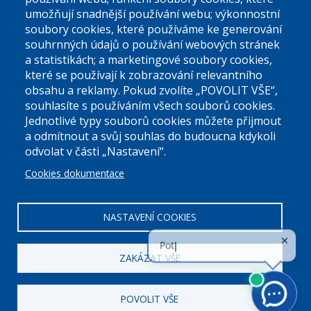
umožňují snadnější používání webu; výkonnostní
soubory cookies, které používáme ke generování
souhrnných údajů o používání webových stránek
a statistikách; a marketingové soubory cookies,
které se používají k zobrazování relevantního
Úřední dny:
obsahu a reklamy. Pokud zvolíte „POVOLIT VŠE“,
souhlasíte s používáním všech souborů cookies.
Jednotlivé typy souborů cookies můžete přijmout
Po a St: 08.00-12.00; 13.00-18.00
a odmítnout a svůj souhlas do budoucna kdykoli
Úřední hodiny
odvolat v části „Nastavení“.
Cookies dokumentace
ID datové schránky:
nddbppc
IČ:
00063894
DIČ:
CZ00063894
NASTAVENÍ COOKIES
ZAKÁZAT VŠE
POVOLIT VŠE