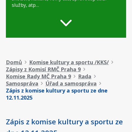
služby, atp…
Drobečková
Domů
Komise kultury a sportu /KKS/
Zápisy z Komisí RMČ Praha 9
navigace
Komise Rady MČ Praha 9
Rada
Samospráva
Úřad a samospráva
Zápis z komise kultury a sportu ze dne
12.11.2025
Zápis z komise kultury a sportu ze