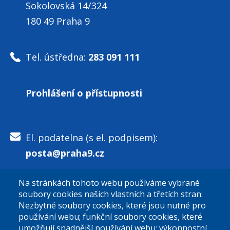
Sokolovská 14/324
180 49 Praha 9
Tel. ústředna:
283 091 111
Prohlášení o přístupnosti
El. podatelna (s el. podpisem):
posta@praha9.cz
Na stránkách tohoto webu používáme vybrané
El. podatelna (bez el. podpisu):
soubory cookies našich vlastních a třetích stran:
podatelna@praha9.cz
Nezbytné soubory cookies, které jsou nutné pro
používání webu; funkční soubory cookies, které
umožňují snadnější používání webu; výkonnostní