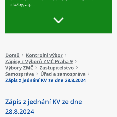
služby, atp…
Drobečková
Domů
Kontrolní výbor
Zápisy z Výborů ZMČ Praha 9
navigace
Výbory ZMČ
Zastupitelstvo
Samospráva
Úřad a samospráva
Zápis z jednání KV ze dne 28.8.2024
Zápis z jednání KV ze dne
28.8.2024