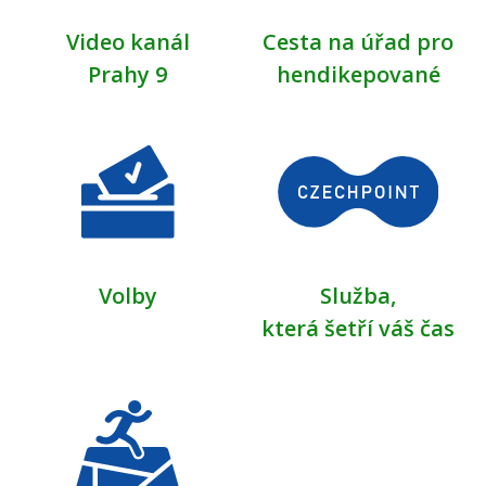
Video kanál
Cesta na úřad pro
Prahy 9
hendikepované
Volby
Služba,
která šetří váš čas