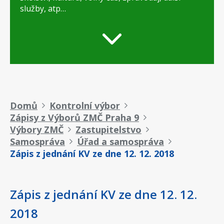
služby, atp…
Drobečková
Domů
Kontrolní výbor
Zápisy z Výborů ZMČ Praha 9
navigace
Výbory ZMČ
Zastupitelstvo
Samospráva
Úřad a samospráva
Zápis z jednání KV ze dne 12. 12. 2018
Zápis z jednání KV ze dne 12. 12.
2018