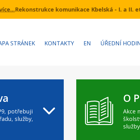
strukce komunikace Kbelská - I. a II. etapa
ermínu 3.7 – 7.8.2026 bude probíhat obnova kabelů V
Info
APA STRÁNEK
KONTAKTY
EN
ÚŘEDNÍ HODI
va
O P
9, potřebuji
Akce 
řadu, služby,
školst
služby