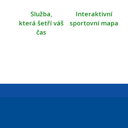
Služba,
Interaktivní
která šetří váš
sportovní mapa
čas
Úřední dny:
Po a St: 08.00-12.00; 13.00-18.00