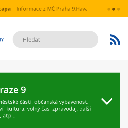
N a NN v ul. Drahobejlova,
rmace z MČ Praha 9:Havarijní stav ulice Kbelská (ú
více...
HAVARIJN
Hledat
NY
raze 9
městské části, občanská vybavenost,
ví, kultura, volný čas, zpravodaj, další
, atp…