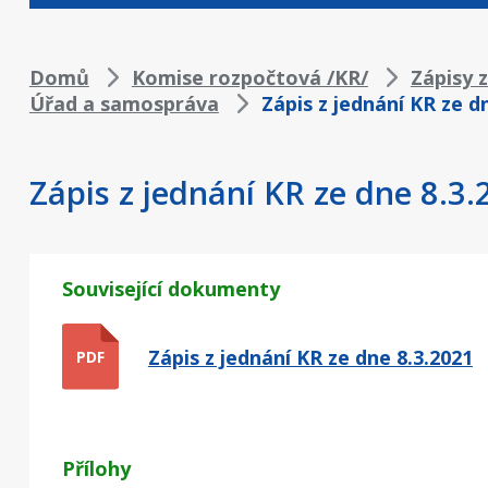
Drobečková
Domů
Komise rozpočtová /KR/
Zápisy 
Úřad a samospráva
Zápis z jednání KR ze d
navigace
Zápis z jednání KR ze dne 8.3.
Související dokumenty
Zápis z jednání KR ze dne 8.3.2021
PDF
Přílohy