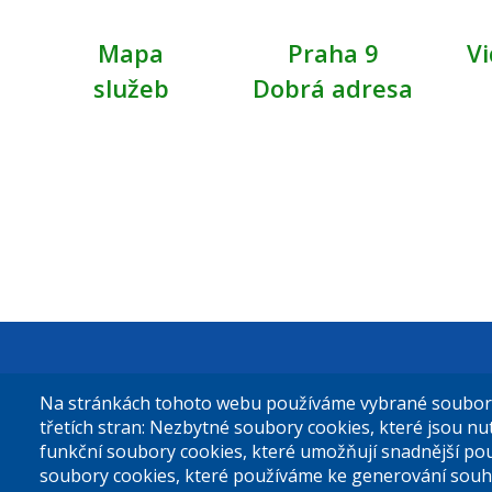
Mapa
Praha 9
Vi
služeb
Dobrá adresa
Městská čás
Na stránkách tohoto webu používáme vybrané soubory 
Sokolovská 
třetích stran: Nezbytné soubory cookies, které jsou n
funkční soubory cookies, které umožňují snadnější po
180 49 Prah
soubory cookies, které používáme ke generování souh