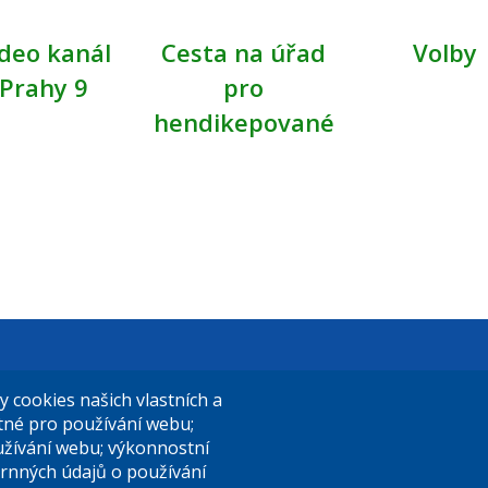
deo kanál
Cesta na úřad
Volby
Prahy 9
pro
hendikepované
t Praha 9
El. podatelna (s el. podpisem):
cookies našich vlastních a
14/324
posta@praha9.cz
utné pro používání webu;
užívání webu; výkonnostní
a 9
rnných údajů o používání