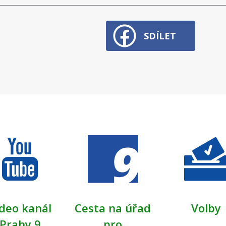
SDÍLET
deo kanál
Cesta na úřad
Volby
Prahy 9
pro