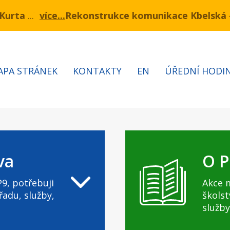
ukce komunikace Kbelská - I. a II. etapa
mínu 3.7 – 7.8.2026 bude probíhat obnova kabelů VN 
Informa
APA STRÁNEK
KONTAKTY
EN
ÚŘEDNÍ HODI
va
O P
9, potřebuji
Akce 
řadu, služby,
školst
služby