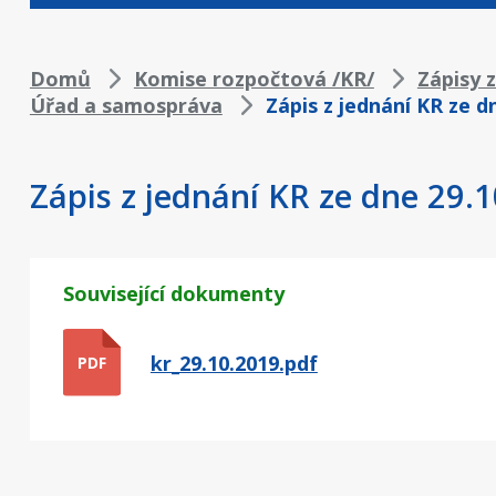
Drobečková
Domů
Komise rozpočtová /KR/
Zápisy 
Úřad a samospráva
Zápis z jednání KR ze d
navigace
Zápis z jednání KR ze dne 29.
Související dokumenty
kr_29.10.2019.pdf
PDF