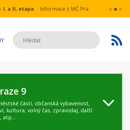
a NN v ul. Drahobejlova,
ce z MČ Praha 9:Havarijní stav ulice Kbelská (úse
více...
HAVARIJNÍ 
Hledat
NY
raze 9
městské části, občanská vybavenost,
ví, kultura, volný čas, zpravodaj, další
, atp…