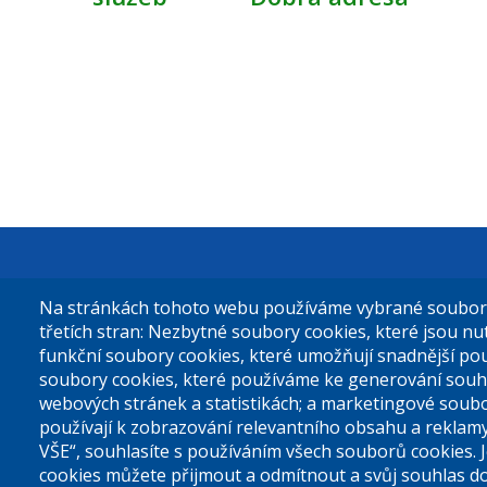
Městská čás
Na stránkách tohoto webu používáme vybrané soubory 
Sokolovská 
třetích stran: Nezbytné soubory cookies, které jsou n
funkční soubory cookies, které umožňují snadnější po
180 49 Prah
soubory cookies, které používáme ke generování souh
webových stránek a statistikách; a marketingové soubo
používají k zobrazování relevantního obsahu a reklam
Tel. ústředn
VŠE“, souhlasíte s používáním všech souborů cookies. 
cookies můžete přijmout a odmítnout a svůj souhlas d