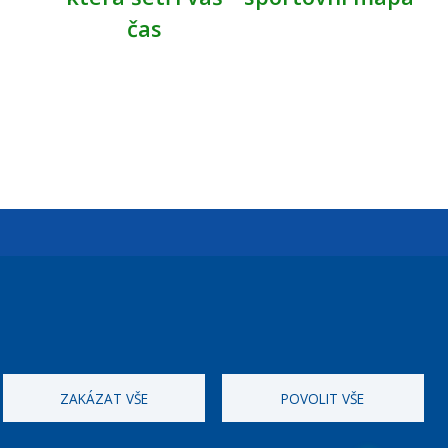
čas
Úřední dny:
Po a St: 08.00-12.00; 13.00-18.00
Úřední hodiny
ZAKÁZAT VŠE
POVOLIT VŠE
ID datové schránky:
nddbppc