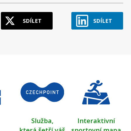
SDÍLET
SDÍLET
Služba,
Interaktivní
která šetří váš
sportovní mapa