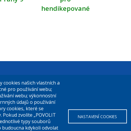
hendikepované
t Praha 9
El. podatelna (s el. podpisem):
cookies našich vlastních a
14/324
posta@praha9.cz
utné pro používání webu;
užívání webu; výkonnostní
a 9
rnných údajů o používání
ry cookies, které se
El. podatelna (bez el. podpisu):
y. Pokud zvolíte „POVOLIT
NASTAVENÍ COOKIES
a:
283 091 111
podatelna@praha9.cz
Jednotlivé typy souborů
o budoucna kdykoli odvolat