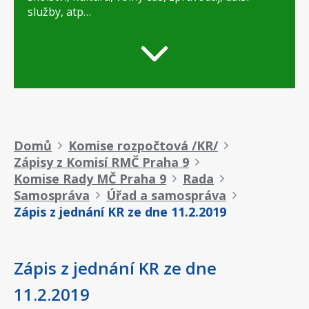
služby, atp…
Drobečková
Domů
Komise rozpočtová /KR/
Zápisy z Komisí RMČ Praha 9
navigace
Komise Rady MČ Praha 9
Rada
Samospráva
Úřad a samospráva
Zápis z jednání KR ze dne 11.2.2019
Zápis z jednání KR ze dne
11.2.2019