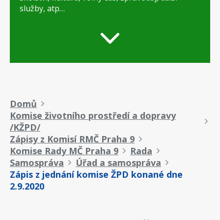
služby, atp…
Drobečková
Domů
Komise životního prostředí a dopravy
navigace
/KŽPD/
Zápisy z Komisí RMČ Praha 9
Komise Rady MČ Praha 9
Rada
Samospráva
Úřad a samospráva
Zápis z jednání komise ŽPD konané dne
2.9.2020