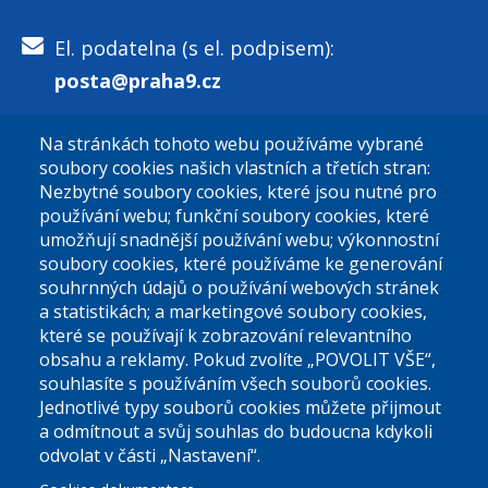
El. podatelna (s el. podpisem):
posta@praha9.cz
Na stránkách tohoto webu používáme vybrané
El. podatelna (bez el. podpisu):
soubory cookies našich vlastních a třetích stran:
podatelna@praha9.cz
Nezbytné soubory cookies, které jsou nutné pro
používání webu; funkční soubory cookies, které
umožňují snadnější používání webu; výkonnostní
soubory cookies, které používáme ke generování
souhrnných údajů o používání webových stránek
a statistikách; a marketingové soubory cookies,
které se používají k zobrazování relevantního
Úřední dny:
obsahu a reklamy. Pokud zvolíte „POVOLIT VŠE“,
souhlasíte s používáním všech souborů cookies.
Jednotlivé typy souborů cookies můžete přijmout
Po a St: 08.00-12.00; 13.00-18.00
a odmítnout a svůj souhlas do budoucna kdykoli
Úřední hodiny
odvolat v části „Nastavení“.