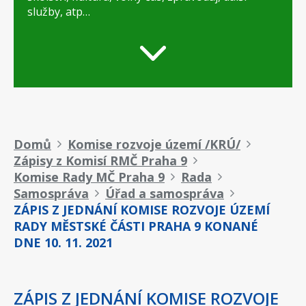
služby, atp…
Drobečková
Domů
Komise rozvoje území /KRÚ/
Zápisy z Komisí RMČ Praha 9
navigace
Komise Rady MČ Praha 9
Rada
Samospráva
Úřad a samospráva
ZÁPIS Z JEDNÁNÍ KOMISE ROZVOJE ÚZEMÍ
RADY MĚSTSKÉ ČÁSTI PRAHA 9 KONANÉ
DNE 10. 11. 2021
ZÁPIS Z JEDNÁNÍ KOMISE ROZVOJE