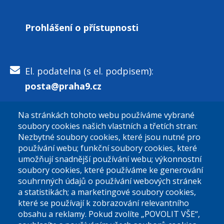
Prohlášení o přístupnosti
El. podatelna (s el. podpisem):
posta@praha9.cz
Na stránkách tohoto webu používáme vybrané
El. podatelna (bez el. podpisu):
soubory cookies našich vlastních a třetích stran:
podatelna@praha9.cz
Nezbytné soubory cookies, které jsou nutné pro
používání webu; funkční soubory cookies, které
umožňují snadnější používání webu; výkonnostní
soubory cookies, které používáme ke generování
souhrnných údajů o používání webových stránek
a statistikách; a marketingové soubory cookies,
které se používají k zobrazování relevantního
Úřední dny:
obsahu a reklamy. Pokud zvolíte „POVOLIT VŠE“,