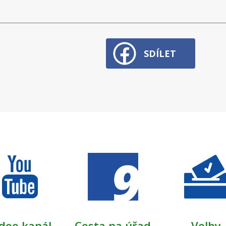
SDÍLET
deo kanál
Cesta na úřad
Volby