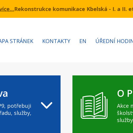
ukce komunikace Kbelská - I. a II. etapa
mínu 3.7 – 7.8.2026 bude probíhat obnova kabelů VN 
Informa
APA STRÁNEK
KONTAKTY
EN
ÚŘEDNÍ HODI
va
O P
9, potřebuji
Akce 
řadu, služby,
školst
služby