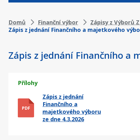
Drobečková
Domů
Finanční výbor
Zápisy z Výborů 
Zápis z jednání Finančního a majetkového výbo
navigace
Zápis z jednání Finančního a 
Přílohy
Zápis z jednání
Finančního a
PDF
majetkového výboru
ze dne 4.3.2026