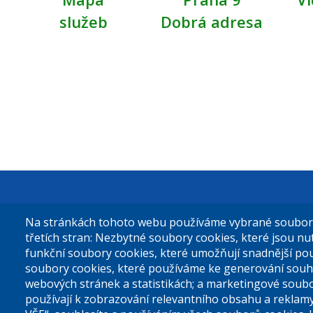
služeb
Dobrá adresa
Městská čás
Na stránkách tohoto webu používáme vybrané soubory 
Sokolovská 
třetích stran: Nezbytné soubory cookies, které jsou n
funkční soubory cookies, které umožňují snadnější po
180 49 Prah
soubory cookies, které používáme ke generování souh
webových stránek a statistikách; a marketingové soubo
používají k zobrazování relevantního obsahu a reklam
Tel. ústředn