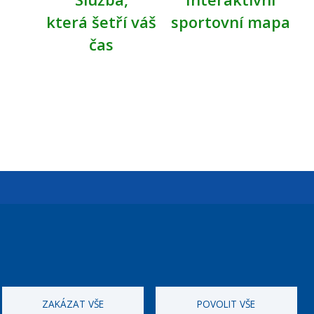
která šetří váš
sportovní mapa
čas
Úřední dny:
Po a St: 08.00-12.00; 13.00-18.00
Úřední hodiny
ZAKÁZAT VŠE
POVOLIT VŠE