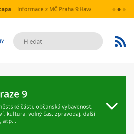
a NN v ul. Drahobejlova,
ce z MČ Praha 9:Havarijní stav ulice Kbelská (úse
více...
HAVARIJNÍ 
Hledat
NY
raze 9
městské části, občanská vybavenost,
ví, kultura, volný čas, zpravodaj, další
, atp…