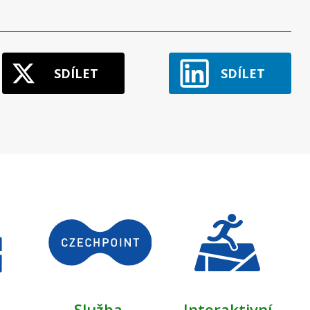
SDÍLET
SDÍLET
Služba,
Interaktivní