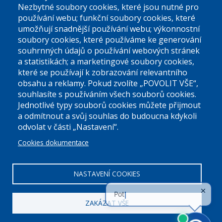
podatelna@praha9.cz
Nezbytné soubory cookies, které jsou nutné pro
používání webu; funkční soubory cookies, které
umožňují snadnější používání webu; výkonnostní
soubory cookies, které používáme ke generování
souhrnných údajů o používání webových stránek
a statistikách; a marketingové soubory cookies,
které se používají k zobrazování relevantního
Úřední dny:
obsahu a reklamy. Pokud zvolíte „POVOLIT VŠE“,
souhlasíte s používáním všech souborů cookies.
Jednotlivé typy souborů cookies můžete přijmout
Po a St: 08.00-12.00; 13.00-18.00
a odmítnout a svůj souhlas do budoucna kdykoli
Úřední hodiny
odvolat v části „Nastavení“.
Cookies dokumentace
ID datové schránky:
nddbppc
IČ:
00063894
DIČ:
CZ00063894
NASTAVENÍ COOKIES
ZAKÁZAT VŠE