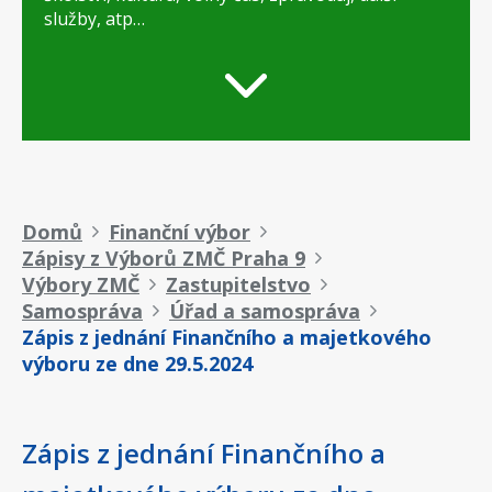
služby, atp…
Drobečková
Domů
Finanční výbor
Zápisy z Výborů ZMČ Praha 9
navigace
Výbory ZMČ
Zastupitelstvo
Samospráva
Úřad a samospráva
Zápis z jednání Finančního a majetkového
výboru ze dne 29.5.2024
Zápis z jednání Finančního a