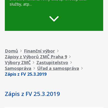
služby, atp…
Drobečková
Domů
Finanční výbor
Zápisy z Výborů ZMČ Praha 9
navigace
Výbory ZMČ
Zastupitelstvo
Samospráva
Úřad a samospráva
Zápis z FV 25.3.2019
Zápis z FV 25.3.2019