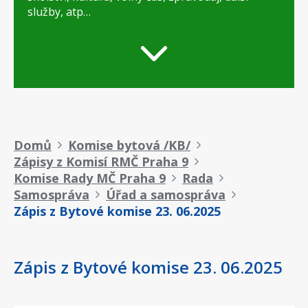
služby, atp…
Drobečková
Domů
Komise bytová /KB/
Zápisy z Komisí RMČ Praha 9
navigace
Komise Rady MČ Praha 9
Rada
Samospráva
Úřad a samospráva
Zápis z Bytové komise 23. 06.2025
Zápis z Bytové komise 23. 06.2025