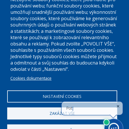
používání webu; funkční soubory cookies, které
umožňují snadnější používání webu; výkonnostní
soubory cookies, které používáme ke generování
souhrnných údajů o používání webových stránek
a statistikách; a marketingové soubory cookies,
které se používají k zobrazování relevantního
Úřední dny:
obsahu a reklamy. Pokud zvolíte „POVOLIT VŠE“,
souhlasíte s používáním všech souborů cookies.
Jednotlivé typy souborů cookies můžete přijmout
Po a St: 08.00-12.00; 13.00-18.00
a odmítnout a svůj souhlas do budoucna kdykoli
Úřední hodiny
odvolat v části „Nastavení“.
Cookies dokumentace
ID datové schránky:
nddbppc
IČ:
00063894
DIČ:
CZ00063894
NASTAVENÍ COOKIES
ZAKÁZAT VŠE