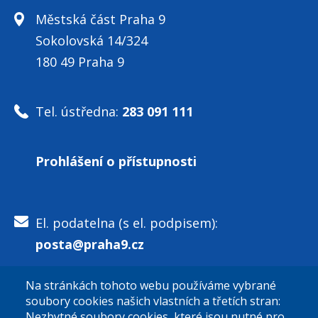
Městská část Praha 9
Sokolovská 14/324
180 49 Praha 9
Tel. ústředna:
283 091 111
Prohlášení o přístupnosti
El. podatelna (s el. podpisem):
posta@praha9.cz
Na stránkách tohoto webu používáme vybrané
El. podatelna (bez el. podpisu):
soubory cookies našich vlastních a třetích stran:
podatelna@praha9.cz
Nezbytné soubory cookies, které jsou nutné pro