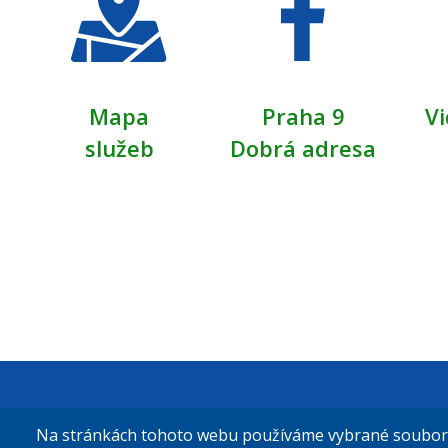
Mapa
Praha 9
Vi
služeb
Dobrá adresa
Městská čás
Na stránkách tohoto webu používáme vybrané soubory 