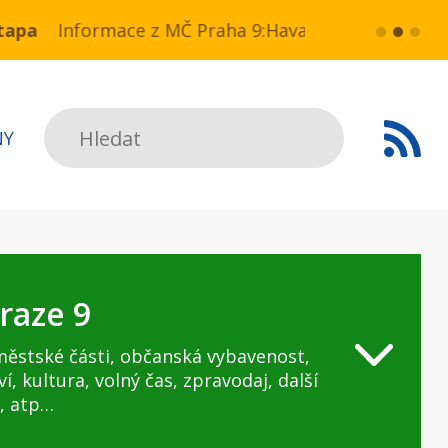
 NN v ul. Drahobejlova,
e z MČ Praha 9:Havarijní stav ulice Kbelská (úsek
více...
HAVARIJNÍ S
Hledat
NY
raze 9
městské části, občanská vybavenost,
ví, kultura, volný čas, zpravodaj, další
, atp…