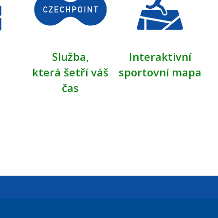
Služba,
Interaktivní
která šetří váš
sportovní mapa
čas
Úřední dny: