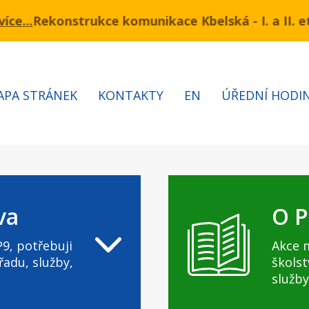
kce komunikace Kbelská - I. a II. etapa
ínu 3.7 – 7.8.2026 bude probíhat obnova kabelů VN a
Informac
APA STRÁNEK
KONTAKTY
EN
ÚŘEDNÍ HODI
va
O P
9, potřebuji
Akce 
řadu, služby,
školst
služby