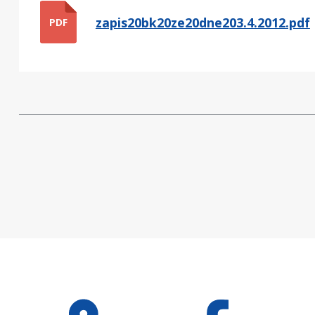
zapis20bk20ze20dne203.4.2012.pdf
PDF