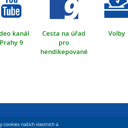
deo kanál
Cesta na úřad
Volby
Prahy 9
pro
hendikepované
t Praha 9
El. podatelna (s el. podpisem):
cookies našich vlastních a