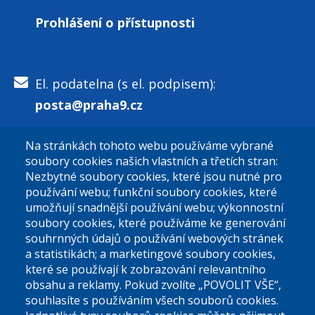
Prohlášení o přístupnosti
El. podatelna (s el. podpisem):
posta@praha9.cz
Na stránkách tohoto webu používáme vybrané
El. podatelna (bez el. podpisu):
soubory cookies našich vlastních a třetích stran:
podatelna@praha9.cz
Nezbytné soubory cookies, které jsou nutné pro
používání webu; funkční soubory cookies, které
umožňují snadnější používání webu; výkonnostní
soubory cookies, které používáme ke generování
souhrnných údajů o používání webových stránek
a statistikách; a marketingové soubory cookies,
které se používají k zobrazování relevantního
Úřední dny:
obsahu a reklamy. Pokud zvolíte „POVOLIT VŠE“,
souhlasíte s používáním všech souborů cookies.