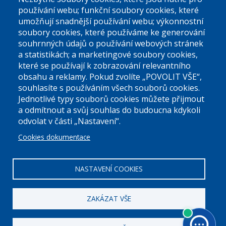
používání webu; funkční soubory cookies, které
umožňují snadnější používání webu; výkonnostní
soubory cookies, které používáme ke generování
souhrnných údajů o používání webových stránek
a statistikách; a marketingové soubory cookies,
které se používají k zobrazování relevantního
Úřední dny:
obsahu a reklamy. Pokud zvolíte „POVOLIT VŠE“,
souhlasíte s používáním všech souborů cookies.
Jednotlivé typy souborů cookies můžete přijmout
Po a St: 08.00-12.00; 13.00-18.00
a odmítnout a svůj souhlas do budoucna kdykoli
Úřední hodiny
odvolat v části „Nastavení“.
Cookies dokumentace
ID datové schránky:
nddbppc
IČ:
00063894
DIČ:
CZ00063894
NASTAVENÍ COOKIES
ZAKÁZAT VŠE