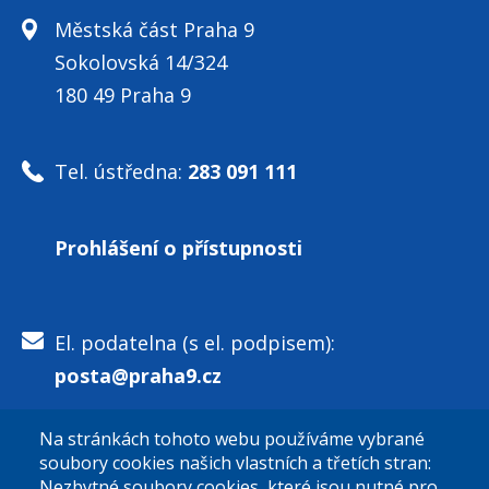
Městská část Praha 9
Sokolovská 14/324
180 49 Praha 9
Tel. ústředna:
283 091 111
Prohlášení o přístupnosti
El. podatelna (s el. podpisem):
posta@praha9.cz
Na stránkách tohoto webu používáme vybrané
El. podatelna (bez el. podpisu):
soubory cookies našich vlastních a třetích stran:
podatelna@praha9.cz
Nezbytné soubory cookies, které jsou nutné pro