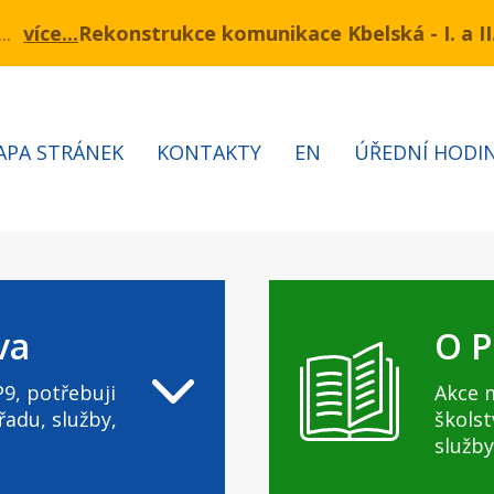
rukce komunikace Kbelská - I. a II. etapa
mínu 3.7 – 7.8.2026 bude probíhat obnova kabelů VN
Inform
APA STRÁNEK
KONTAKTY
EN
ÚŘEDNÍ HODI
va
O P
9, potřebuji
Akce 
řadu, služby,
školst
služby