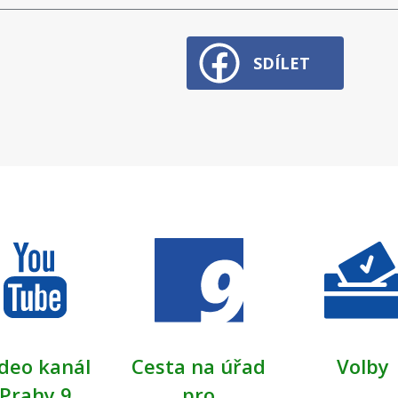
SDÍLET
deo kanál
Cesta na úřad
Volby
Prahy 9
pro