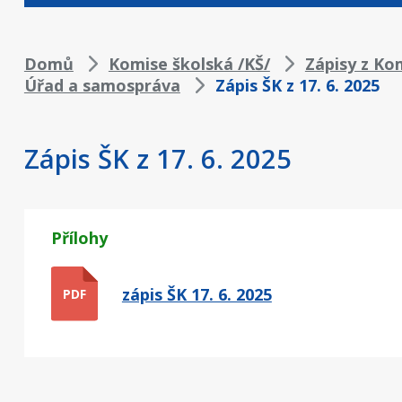
Drobečková
Domů
Komise školská /KŠ/
Zápisy z Ko
Úřad a samospráva
Zápis ŠK z 17. 6. 2025
navigace
Zápis ŠK z 17. 6. 2025
Přílohy
zápis ŠK 17. 6. 2025
PDF