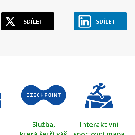
SDÍLET
SDÍLET
Služba,
Interaktivní
která šetří váš
sportovní mapa