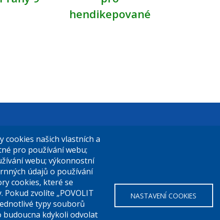
hendikepované
t Praha 9
El. podatelna (s el. podpisem):
cookies našich vlastních a
14/324
posta@praha9.cz
utné pro používání webu;
užívání webu; výkonnostní
a 9
rnných údajů o používání
ry cookies, které se
El. podatelna (bez el. podpisu):
y. Pokud zvolíte „POVOLIT
NASTAVENÍ COOKIES
a:
283 091 111
podatelna@praha9.cz
Jednotlivé typy souborů
o budoucna kdykoli odvolat