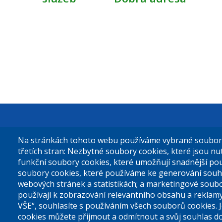
Městská čás
Na stránkách tohoto webu používáme vybrané soubory 
Sokolovská 
třetích stran: Nezbytné soubory cookies, které jsou n
funkční soubory cookies, které umožňují snadnější po
180 49 Prah
soubory cookies, které používáme ke generování souh
webových stránek a statistikách; a marketingové soubo
používají k zobrazování relevantního obsahu a reklam
Tel. ústředn
VŠE“, souhlasíte s používáním všech souborů cookies. 
cookies můžete přijmout a odmítnout a svůj souhlas d