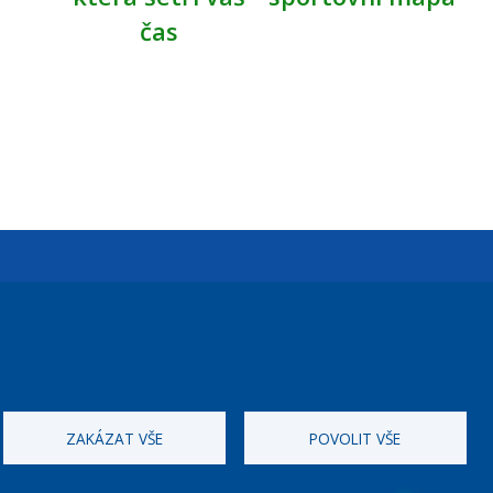
čas
Úřední dny:
Po a St: 08.00-12.00; 13.00-18.00
Úřední hodiny
ZAKÁZAT VŠE
POVOLIT VŠE
ID datové schránky:
nddbppc