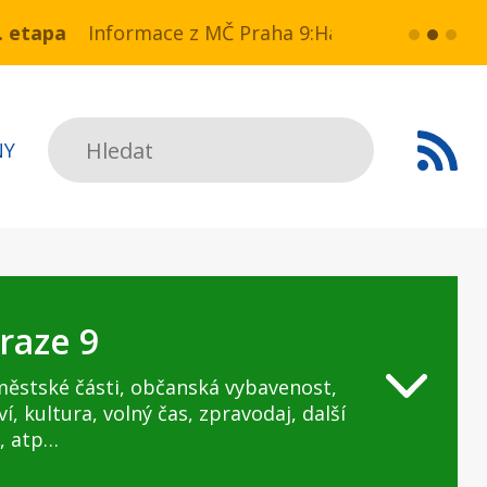
 a NN v ul. Drahobejlova,
ace z MČ Praha 9:Havarijní stav ulice Kbelská (úse
více...
HAVARIJNÍ
Hledat
NY
raze 9
městské části, občanská vybavenost,
ví, kultura, volný čas, zpravodaj, další
, atp…