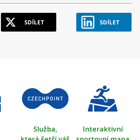
SDÍLET
SDÍLET
Služba,
Interaktivní
která šetří váš
sportovní mapa