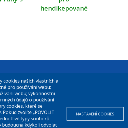
hendikepované
t Praha 9
El. podatelna (s el. podpisem):
cookies našich vlastních a
14/324
posta@praha9.cz
utné pro používání webu;
užívání webu; výkonnostní
a 9
rnných údajů o používání
ry cookies, které se
El. podatelna (bez el. podpisu):
y. Pokud zvolíte „POVOLIT
NASTAVENÍ COOKIES
a:
283 091 111
podatelna@praha9.cz
Jednotlivé typy souborů
o budoucna kdykoli odvolat