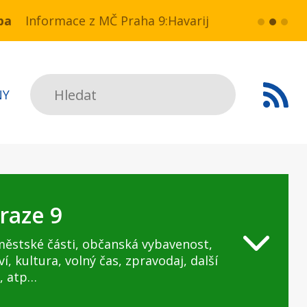
 a NN v ul. Drahobejlova,
mace z MČ Praha 9:Havarijní stav ulice Kbelská (ús
více...
HAVARIJNÍ
Hledat
NY
raze 9
městské části, občanská vybavenost,
ví, kultura, volný čas, zpravodaj, další
, atp…