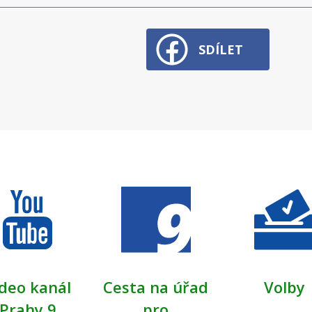
SDÍLET
deo kanál
Cesta na úřad
Volby
Prahy 9
pro