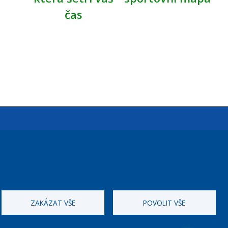
čas
Úřední dny:
Po a St: 08.00-12.00; 13.00-18.00
Úřední hodiny
ZAKÁZAT VŠE
POVOLIT VŠE
ID datové schránky:
nddbppc