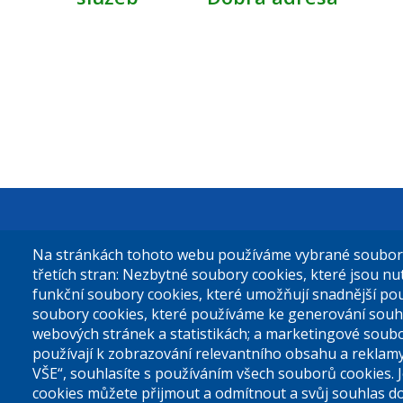
Městská čás
Na stránkách tohoto webu používáme vybrané soubory 
Sokolovská 
třetích stran: Nezbytné soubory cookies, které jsou n
funkční soubory cookies, které umožňují snadnější po
180 49 Prah
soubory cookies, které používáme ke generování souh
webových stránek a statistikách; a marketingové soubo
používají k zobrazování relevantního obsahu a reklam
Tel. ústředn
VŠE“, souhlasíte s používáním všech souborů cookies. 
cookies můžete přijmout a odmítnout a svůj souhlas d