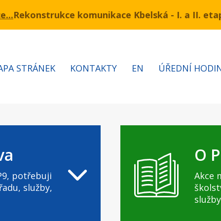
trukce komunikace Kbelská - I. a II. etapa
rmínu 3.7 – 7.8.2026 bude probíhat obnova kabelů VN
Infor
APA STRÁNEK
KONTAKTY
EN
ÚŘEDNÍ HODI
va
O P
9, potřebuji
Akce 
řadu, služby,
školst
služby