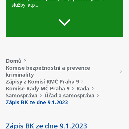
služby, atp…
Drobečková
Domů
Komise bezpečnostní a prevence
navigace
kriminality
Zápisy z Komisí RMČ Praha 9
Komise Rady MČ Praha 9
Rada
Samospráva
Úřad a samospráva
Zápis BK ze dne 9.1.2023
Zápis BK ze dne 9.1.2023