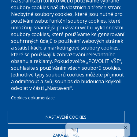
Na stránkách tohoto webu používáme vybrané
El. podatelna (bez el. podpisu):
soubory cookies našich vlastních a třetích stran:
podatelna@praha9.cz
Nezbytné soubory cookies, které jsou nutné pro
používání webu; funkční soubory cookies, které
umožňují snadnější používání webu; výkonnostní
soubory cookies, které používáme ke generování
souhrnných údajů o používání webových stránek
a statistikách; a marketingové soubory cookies,
které se používají k zobrazování relevantního
Úřední dny:
obsahu a reklamy. Pokud zvolíte „POVOLIT VŠE“,
souhlasíte s používáním všech souborů cookies.
Jednotlivé typy souborů cookies můžete přijmout
Po a St: 08.00-12.00; 13.00-18.00
a odmítnout a svůj souhlas do budoucna kdykoli
Úřední hodiny
odvolat v části „Nastavení“.
Cookies dokumentace
ID datové schránky:
nddbppc
IČ:
00063894
DIČ:
CZ00063894
NASTAVENÍ COOKIES
ZAKÁZAT VŠE