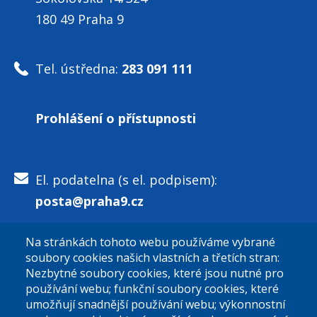
180 49 Praha 9
Tel. ústředna:
283 091 111
Prohlášení o přístupnosti
El. podatelna (s el. podpisem):
posta@praha9.cz
Na stránkách tohoto webu používáme vybrané
El. podatelna (bez el. podpisu):
soubory cookies našich vlastních a třetích stran:
podatelna@praha9.cz
Nezbytné soubory cookies, které jsou nutné pro
používání webu; funkční soubory cookies, které
umožňují snadnější používání webu; výkonnostní