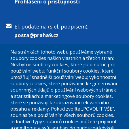
Prohlášení o přístupnosti
El. podatelna (s el. podpisem):
posta@praha9.cz
Na stránkách tohoto webu používáme vybrané
El. podatelna (bez el. podpisu):
soubory cookies našich vlastních a třetích stran:
podatelna@praha9.cz
Nezbytné soubory cookies, které jsou nutné pro
používání webu; funkční soubory cookies, které
umožňují snadnější používání webu; výkonnostní
soubory cookies, které používáme ke generování
souhrnných údajů o používání webových stránek
a statistikách; a marketingové soubory cookies,
které se používají k zobrazování relevantního
Úřední dny:
obsahu a reklamy. Pokud zvolíte „POVOLIT VŠE“,
souhlasíte s používáním všech souborů cookies.
Jednotlivé typy souborů cookies můžete přijmout
Po a St: 08.00-12.00; 13.00-18.00
a odmítnout a svůj souhlas do budoucna kdykoli