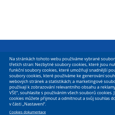
Městská čás
Na stránkách tohoto webu používáme vybrané soubory 
Sokolovská 
třetích stran: Nezbytné soubory cookies, které jsou n
funkční soubory cookies, které umožňují snadnější po
180 49 Prah
soubory cookies, které používáme ke generování souh
webových stránek a statistikách; a marketingové soubo
používají k zobrazování relevantního obsahu a reklam
Tel. ústředn
VŠE“, souhlasíte s používáním všech souborů cookies. 
cookies můžete přijmout a odmítnout a svůj souhlas d
v části „Nastavení“.
Prohlášení 
Cookies dokumentace