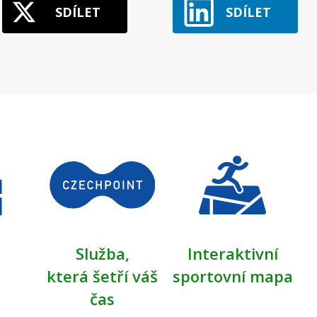
SDÍLET
SDÍLET
Služba,
Interaktivní
která šetří váš
sportovní mapa
čas