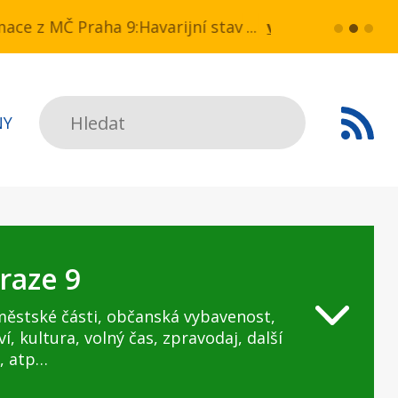
a NN v ul. Drahobejlova,
ce z MČ Praha 9:Havarijní stav ulice Kbelská (úse
více...
HAVARIJNÍ 
Hledat
NY
raze 9
městské části, občanská vybavenost,
ví, kultura, volný čas, zpravodaj, další
, atp…