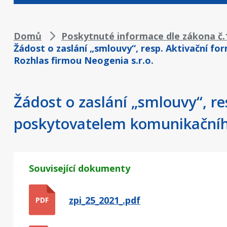
Drobečková
Domů
Poskytnuté informace dle zákona č.1
Žádost o zaslání „smlouvy“, resp. Aktivační 
navigace
Rozhlas firmou Neogenia s.r.o.
Žádost o zaslání „smlouvy“, r
poskytovatelem komunikačního
Související dokumenty
zpi_25_2021_.pdf
PDF