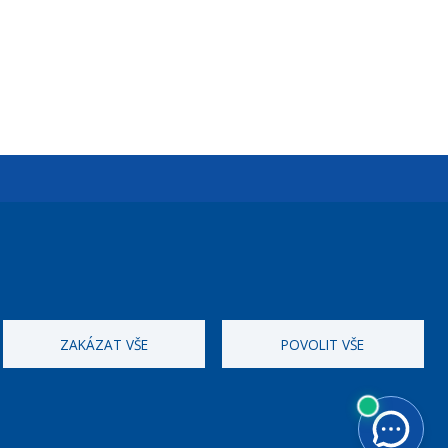
Úřední dny:
Po a St: 08.00-12.00; 13.00-18.00
Úřední hodiny
ZAKÁZAT VŠE
POVOLIT VŠE
ID datové schránky:
nddbppc
IČ:
00063894
DIČ:
CZ00063894