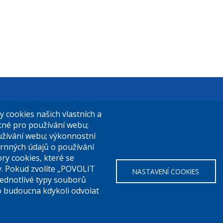
t Praha 9
El. podatelna (s el. podpisem):
cookies našich vlastních a
14/324
posta@praha9.cz
utné pro používání webu;
užívání webu; výkonnostní
a 9
rnných údajů o používání
ry cookies, které se
El. podatelna (bez el. podpisu):
y. Pokud zvolíte „POVOLIT
NASTAVENÍ COOKIES
a:
283 091 111
podatelna@praha9.cz
Jednotlivé typy souborů
o budoucna kdykoli odvolat
o přístupnosti