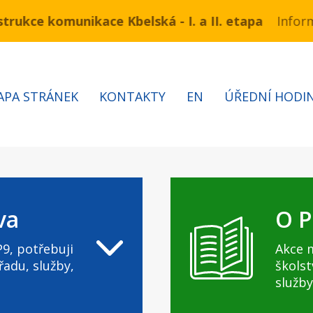
ukce komunikace Kbelská - I. a II. etapa
mínu 3.7 – 7.8.2026 bude probíhat obnova kabelů VN 
Informa
APA STRÁNEK
KONTAKTY
EN
ÚŘEDNÍ HODI
va
O P
9, potřebuji
Akce 
řadu, služby,
školst
služby