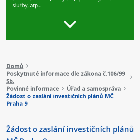
služby, atp…
Drobečková
Domů
Poskytnuté informace dle zákona č.106/99
navigace
Sb.
Povinné informace
Úřad a samospráva
Žádost o zaslání investičních plánů MČ
Praha 9
Žádost o zaslání investičních plánů