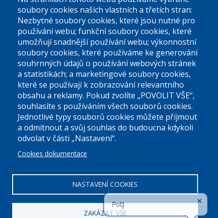
El. podatelna (bez el. podpisu):
soubory cookies našich vlastních a třetích stran:
podatelna@praha9.cz
Nezbytné soubory cookies, které jsou nutné pro
používání webu; funkční soubory cookies, které
umožňují snadnější používání webu; výkonnostní
soubory cookies, které používáme ke generování
souhrnných údajů o používání webových stránek
a statistikách; a marketingové soubory cookies,
které se používají k zobrazování relevantního
Úřední dny:
obsahu a reklamy. Pokud zvolíte „POVOLIT VŠE“,
souhlasíte s používáním všech souborů cookies.
Jednotlivé typy souborů cookies můžete přijmout
Po a St: 08.00-12.00; 13.00-18.00
a odmítnout a svůj souhlas do budoucna kdykoli
Úřední hodiny
odvolat v části „Nastavení“.
Cookies dokumentace
ID datové schránky:
nddbppc
IČ:
00063894
DIČ:
CZ00063894
NASTAVENÍ COOKIES
ZAKÁZAT VŠE