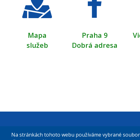
Mapa
Praha 9
Vi
služeb
Dobrá adresa
Městská čás
Na stránkách tohoto webu používáme vybrané soubory 