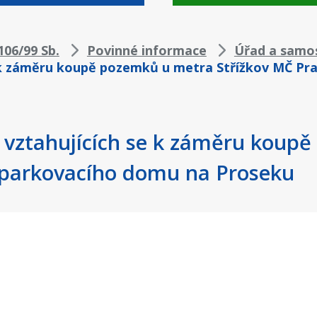
06/99 Sb.
Povinné informace
Úřad a samo
e k záměru koupě pozemků u metra Střížkov MČ Pr
í vztahujících se k záměru koup
 parkovacího domu na Proseku