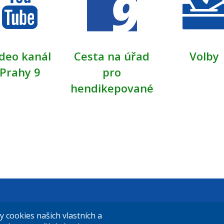
deo kanál
Cesta na úřad
Volby
Prahy 9
pro
hendikepované
t Praha 9
El. podatelna (s el. podpisem):
cookies našich vlastních a