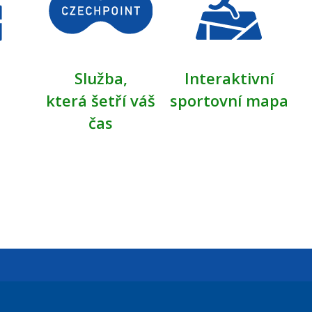
Služba,
Interaktivní
která šetří váš
sportovní mapa
čas
Úřední dny: