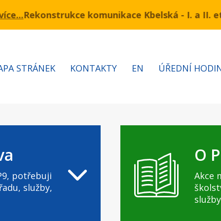
ukce komunikace Kbelská - I. a II. etapa
mínu 3.7 – 7.8.2026 bude probíhat obnova kabelů VN 
Informa
APA STRÁNEK
KONTAKTY
EN
ÚŘEDNÍ HODI
va
O P
9, potřebuji
Akce 
řadu, služby,
školst
služby