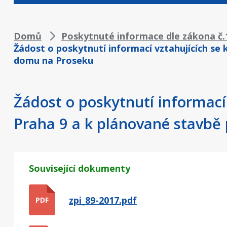
Drobečková
Domů
Poskytnuté informace dle zákona č.1
Žádost o poskytnutí informací vztahujících s
navigace
domu na Proseku
Žádost o poskytnutí informac
Praha 9 a k plánované stavbě
Související dokumenty
zpi_89-2017.pdf
PDF