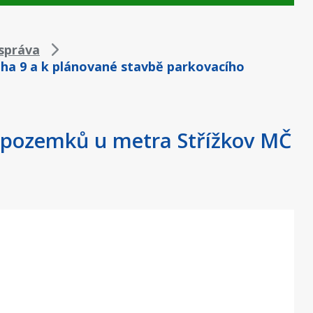
správa
aha 9 a k plánované stavbě parkovacího
ě pozemků u metra Střížkov MČ