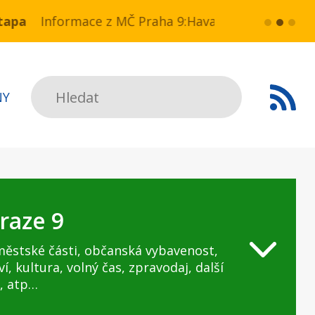
a NN v ul. Drahobejlova,
ce z MČ Praha 9:Havarijní stav ulice Kbelská (úse
více...
HAVARIJNÍ 
Hledat
NY
raze 9
městské části, občanská vybavenost,
ví, kultura, volný čas, zpravodaj, další
, atp…