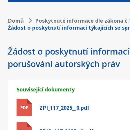
Drobečková
Domů
Poskytnuté informace dle zákona č.1
Žádost o poskytnutí informací týkajících se spr
navigace
Žádost o poskytnutí informací t
porušování autorských práv
Související dokumenty
ZPI_117_2025__0.pdf
PDF