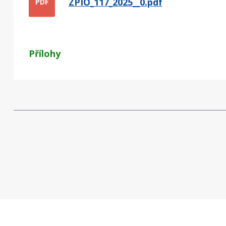
ZPIO_117_2025__0.pdf
PDF
Přílohy