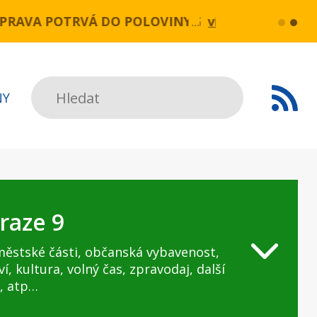
OPRAVA POTRVÁ DO POLOVINY SRPNA.
více...
Praha, 25.
Hledat
NY
raze 9
městské části, občanská vybavenost,
ví, kultura, volný čas, zpravodaj, další
, atp…