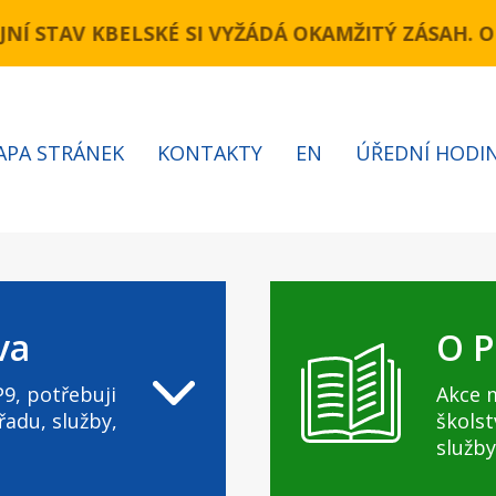
úsek Novopacká – Cínovecká)Komunikace Kbelská
NÍ STAV KBELSKÉ SI VYŽÁDÁ OKAMŽITÝ ZÁSAH. 
APA STRÁNEK
KONTAKTY
EN
ÚŘEDNÍ HODI
va
O P
9, potřebuji
Akce 
řadu, služby,
školst
služby