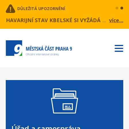
Přejít
DŮLEŽITÁ UPOZORNĚNÍ
k
hlavnímu
 etapa
...
HAVARIJNÍ STAV KBELSKÉ SI VYŽÁDÁ OKAMŽIT
Informace z MČ Praha 9:Havarijní stav ulic
více...
obsahu
Úřad a samospráva